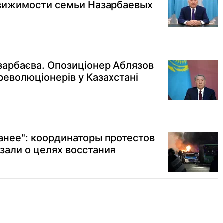
движимости семьи Назарбаевых
зарбаєва. Опозиціонер Аблязов
революціонерів у Казахстані
анее": координаторы протестов
азали о целях восстания