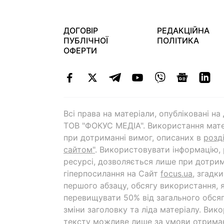
ДОГОВІР
РЕДАКЦІЙНА
ПУБЛІЧНОЇ
ПОЛІТИКА
ОФЕРТИ
Всі права на матеріали, опубліковані н
ТОВ "ФОКУС МЕДІА". Використання мате
при дотриманні вимог, описаних в
розд
сайтом"
. Використовувати інформацію,
ресурсі, дозволяється лише при дотрим
гіперпосилання на Cайт
focus.ua
, згадк
першого абзацу, обсягу використання, 
перевищувати 50% від загального обсяг
зміни заголовку та ліда матеріалу. Вик
тексту можливе лише за умови отрима