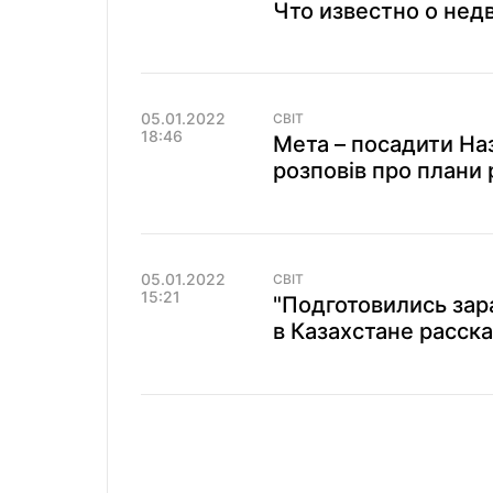
Что известно о не
05.01.2022
СВІТ
18:46
Мета – посадити На
розповів про плани 
05.01.2022
СВІТ
15:21
"Подготовились зар
в Казахстане расск