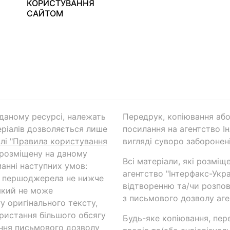
КОРИСТУВАННЯ
САЙТОМ
а даному ресурсі, належать
Передрук, копіювання або
ріалів дозволяється лише
посилання на агентство Ін
ілі "Правила користування
вигляді суворо заборонені
 розміщену на даному
Всі матеріали, які розміщ
анні наступних умов:
агентство "Інтерфакс-Укр
и першоджерела не нижче
відтворенню та/чи розпов
який не може
з письмового дозволу аге
у оригінального тексту,
ористання більшого обсягу
Будь-яке копіювання, пер
ння письмового дозволу