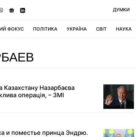
ДУМКИ
ИЙ ФОКУС
ПОЛІТИКА
УКРАЇНА
СВІТ
НАУКА
ДІДЖИТАЛ
АВТО
СВІТФАН
КУ
РБАЕВ
 Казахстану Назарбаєва
жлива операція, – ЗМІ
а и поместье принца Эндрю.