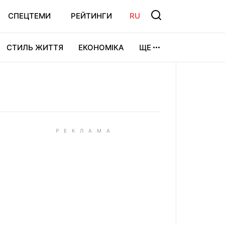
СПЕЦТЕМИ
РЕЙТИНГИ
RU
СТИЛЬ ЖИТТЯ
ЕКОНОМІКА
ЩЕ
ЛЬТУРА
ВІДЕОІГРИ
СПОРТ