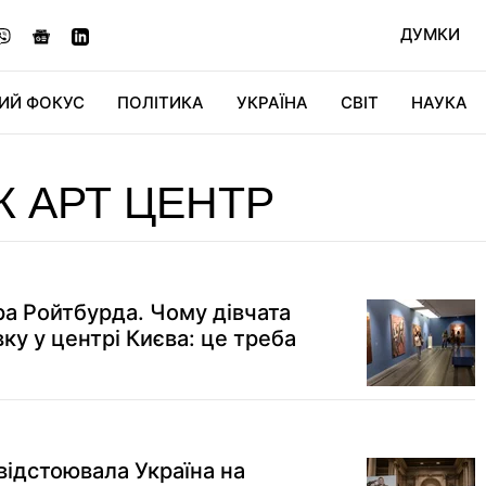
ДУМКИ
ИЙ ФОКУС
ПОЛІТИКА
УКРАЇНА
СВІТ
НАУКА
ДІДЖИТАЛ
АВТО
СВІТФАН
КУ
К АРТ ЦЕНТР
а Ройтбурда. Чому дівчата
ку у центрі Києва: це треба
 відстоювала Україна на