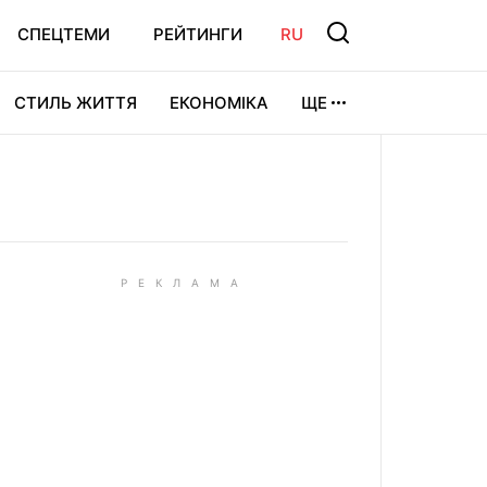
СПЕЦТЕМИ
РЕЙТИНГИ
RU
СТИЛЬ ЖИТТЯ
ЕКОНОМІКА
ЩЕ
ЛЬТУРА
ВІДЕОІГРИ
СПОРТ