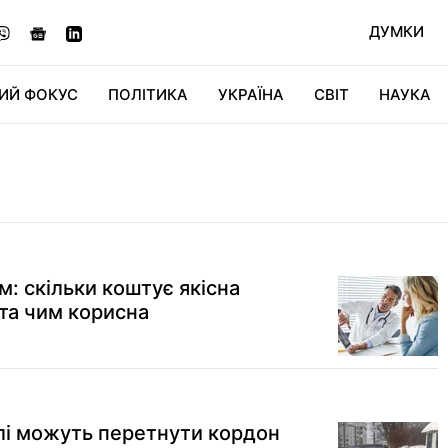
ДУМКИ
ИЙ ФОКУС
ПОЛІТИКА
УКРАЇНА
СВІТ
НАУКА
ДІДЖИТАЛ
АВТО
СВІТФАН
КУ
м: скільки коштує якісна
та чим корисна
ілі можуть перетнути кордон