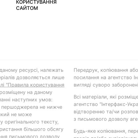
КОРИСТУВАННЯ
САЙТОМ
а даному ресурсі, належать
Передрук, копіювання або
ріалів дозволяється лише
посилання на агентство Ін
ілі "Правила користування
вигляді суворо заборонені
 розміщену на даному
Всі матеріали, які розміщ
анні наступних умов:
агентство "Інтерфакс-Укр
и першоджерела не нижче
відтворенню та/чи розпов
який не може
з письмового дозволу аге
у оригінального тексту,
ористання більшого обсягу
Будь-яке копіювання, пер
ння письмового дозволу