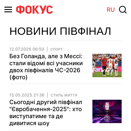
RU
НОВИНИ ПІВФІНАЛ
12.07.2026 06:50
СПОРТ
Без Голанда, але з Мессі:
стали відомі всі учасники
двох півфіналів ЧС-2026
(фото)
15.05.2025 21:36
СТИЛЬ ЖИТТЯ
Сьогодні другий півфінал
"Євробачення-2025": хто
виступатиме та де
дивитися шоу