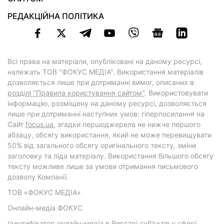
РЕДАКЦІЙНА ПОЛІТИКА
Всі права на матеріали, опубліковані на даному ресурсі,
належать ТОВ "ФОКУС МЕДІА". Використання матеріалів
дозволяється лише при дотриманні вимог, описаних в
розділі "Правила користування сайтом"
. Використовувати
інформацію, розміщену на даному ресурсі, дозволяється
лише при дотриманні наступних умов: гіперпосилання на
Cайт
focus.ua
, згадки першоджерела не нижче першого
абзацу, обсягу використання, який не може перевищувати
50% від загального обсягу оригінального тексту, зміни
заголовку та ліда матеріалу. Використання більшого обсягу
тексту можливе лише за умови отримання письмового
дозволу Компанії.
ТОВ «ФОКУС МЕДІА»
Онлайн-медіа ФОКУС
Ідентифікатор онлайн-медіа в Реєстрі суб’єктів у сфері