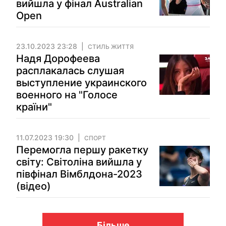
вийшла у фінал Australian
Open
23.10.2023 23:28
СТИЛЬ ЖИТТЯ
Надя Дорофеева
расплакалась слушая
выступление украинского
военного на "Голосе
країни"
11.07.2023 19:30
СПОРТ
Перемогла першу ракетку
світу: Світоліна вийшла у
півфінал Вімблдона-2023
(відео)
Більше