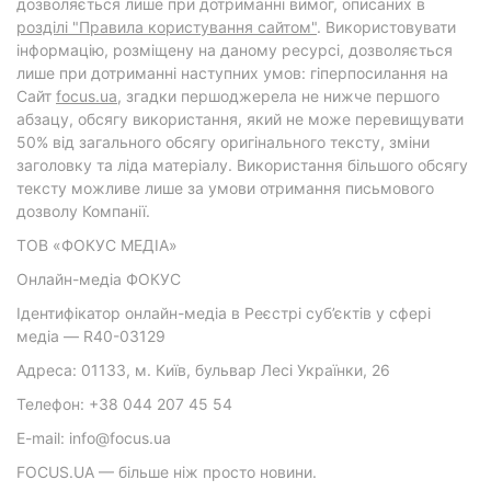
дозволяється лише при дотриманні вимог, описаних в
розділі "Правила користування сайтом"
. Використовувати
інформацію, розміщену на даному ресурсі, дозволяється
лише при дотриманні наступних умов: гіперпосилання на
Cайт
focus.ua
, згадки першоджерела не нижче першого
абзацу, обсягу використання, який не може перевищувати
50% від загального обсягу оригінального тексту, зміни
заголовку та ліда матеріалу. Використання більшого обсягу
тексту можливе лише за умови отримання письмового
дозволу Компанії.
ТОВ «ФОКУС МЕДІА»
Онлайн-медіа ФОКУС
Ідентифікатор онлайн-медіа в Реєстрі суб’єктів у сфері
медіа — R40-03129
Адреса: 01133, м. Київ, бульвар Лесі Українки, 26
Телефон: +38 044 207 45 54
E-mail: info@focus.ua
FOCUS.UA — більше ніж просто новини.