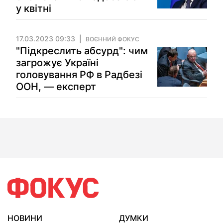
у квітні
17.03.2023 09:33
ВОЄННИЙ ФОКУС
"Підкреслить абсурд": чим
загрожує Україні
головування РФ в Радбезі
ООН, — експерт
НОВИНИ
ДУМКИ