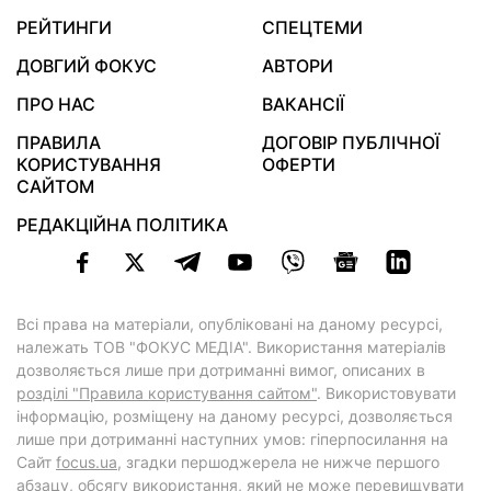
РЕЙТИНГИ
СПЕЦТЕМИ
ДОВГИЙ ФОКУС
АВТОРИ
ПРО НАС
ВАКАНСІЇ
ПРАВИЛА
ДОГОВІР ПУБЛІЧНОЇ
КОРИСТУВАННЯ
ОФЕРТИ
САЙТОМ
РЕДАКЦІЙНА ПОЛІТИКА
Всі права на матеріали, опубліковані на даному ресурсі,
належать ТОВ "ФОКУС МЕДІА". Використання матеріалів
дозволяється лише при дотриманні вимог, описаних в
розділі "Правила користування сайтом"
. Використовувати
інформацію, розміщену на даному ресурсі, дозволяється
лише при дотриманні наступних умов: гіперпосилання на
Cайт
focus.ua
, згадки першоджерела не нижче першого
абзацу, обсягу використання, який не може перевищувати