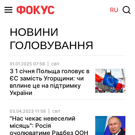
RU
НОВИНИ
ГОЛОВУВАННЯ
01.01.2025 07:58
СВІТ
З 1 січня Польща головує в
ЄС замість Угорщини: чи
вплине це на підтримку
України
03.04.2023 11:58
СВІТ
"Нас чекає невеселий
місяць": Росія
очолюватиме Радбез ООН