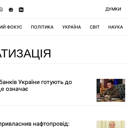
ДУМКИ
ИЙ ФОКУС
ПОЛІТИКА
УКРАЇНА
СВІТ
НАУКА
ДІДЖИТАЛ
АВТО
СВІТФАН
КУ
ТИЗАЦІЯ
банків України готують до
це означає
 привласнив нафтопровід: