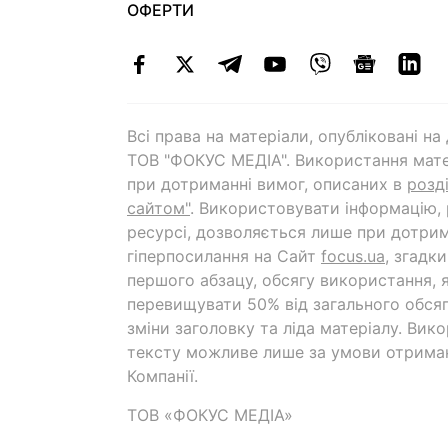
ОФЕРТИ
Всі права на матеріали, опубліковані н
ТОВ "ФОКУС МЕДІА". Використання мате
при дотриманні вимог, описаних в
розд
сайтом"
. Використовувати інформацію,
ресурсі, дозволяється лише при дотрим
гіперпосилання на Cайт
focus.ua
, згадк
першого абзацу, обсягу використання, 
перевищувати 50% від загального обсяг
зміни заголовку та ліда матеріалу. Вик
тексту можливе лише за умови отрима
Компанії.
ТОВ «ФОКУС МЕДІА»