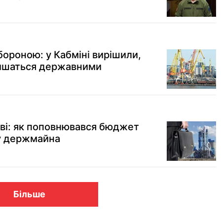
бороною: у Кабміні вирішили,
лишаться державними
аві: як поповнювався бюджет
у держмайна
Більше