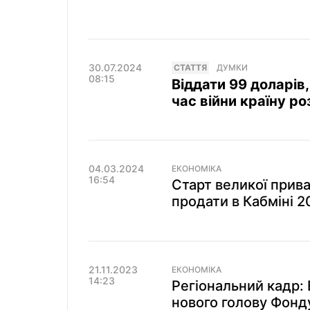
30.07.2024
СТАТТЯ
ДУМКИ
08:15
Віддати 99 доларів
час війни країну 
04.03.2024
ЕКОНОМІКА
16:54
Старт великої приват
продати в Кабміні 2
21.11.2023
ЕКОНОМІКА
14:23
Регіональний кадр:
нового голову Фон