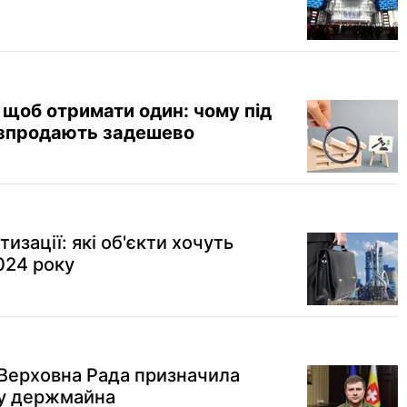
, щоб отримати один: чому під
розпродають задешево
изації: які об'єкти хочуть
024 року
 Верховна Рада призначила
ду держмайна