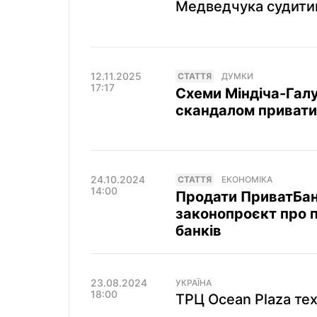
Медведчука судитим
12.11.2025
СТАТТЯ
ДУМКИ
17:17
Схеми Міндіча-Галу
скандалом привати
24.10.2024
СТАТТЯ
ЕКОНОМІКА
14:00
Продати ПриватБанк
законопроєкт про 
банків
23.08.2024
УКРАЇНА
18:00
ТРЦ Ocean Plaza тех