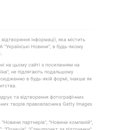
 відтворення інформації, яка містить
А "Українські Новини", в будь-якому
.
ені на цьому сайті з посиланням на
аїна", не підлягають подальшому
сюдженню в будь-якій формі, інакше як
нтства.
едрук та відтворення фотографічних
ьних творів правовласника Getty Images
 "Новини партнерів", "Новини компаній",
ї", "Позиція", "Спецпроект за підтримки"