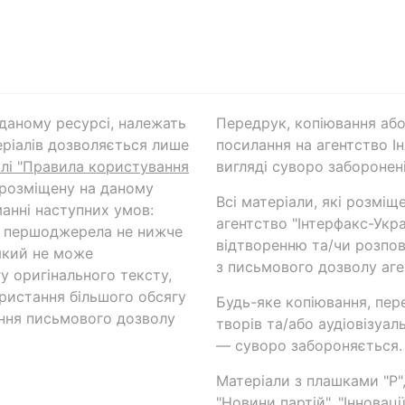
а даному ресурсі, належать
Передрук, копіювання або
ріалів дозволяється лише
посилання на агентство Ін
ілі "Правила користування
вигляді суворо заборонені
 розміщену на даному
Всі матеріали, які розміщ
анні наступних умов:
агентство "Інтерфакс-Укр
и першоджерела не нижче
відтворенню та/чи розпов
який не може
з письмового дозволу аге
у оригінального тексту,
ористання більшого обсягу
Будь-яке копіювання, пер
ння письмового дозволу
творів та/або аудіовізуал
— суворо забороняється.
Матеріали з плашками "Р",
"Новини партій", "Інноваці