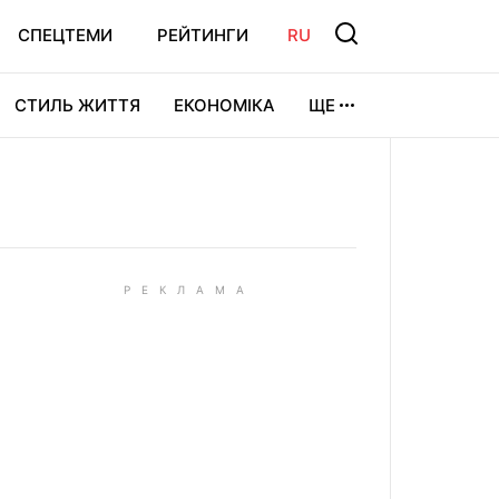
СПЕЦТЕМИ
РЕЙТИНГИ
RU
СТИЛЬ ЖИТТЯ
ЕКОНОМІКА
ЩЕ
ЛЬТУРА
ВІДЕОІГРИ
СПОРТ