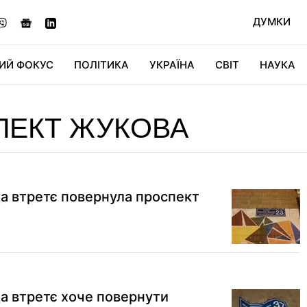
ДУМКИ
ИЙ ФОКУС
ПОЛІТИКА
УКРАЇНА
СВІТ
НАУКА
ДІДЖИТАЛ
АВТО
СВІТФАН
КУ
ПЕКТ ЖУКОВА
да втретє повернула проспект
да втретє хоче повернути