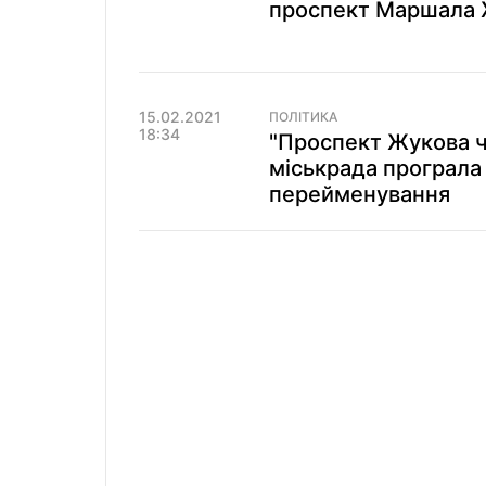
проспект Маршала
15.02.2021
ПОЛІТИКА
18:34
"Проспект Жукова ч
міськрада програла 
перейменування