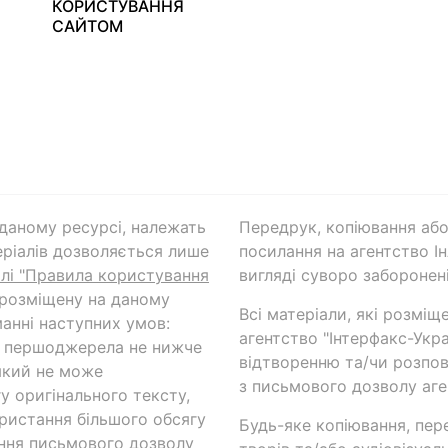
КОРИСТУВАННЯ
САЙТОМ
а даному ресурсі, належать
Передрук, копіювання або
ріалів дозволяється лише
посилання на агентство Ін
ілі "Правила користування
вигляді суворо заборонені
 розміщену на даному
Всі матеріали, які розміщ
анні наступних умов:
агентство "Інтерфакс-Укр
и першоджерела не нижче
відтворенню та/чи розпов
який не може
з письмового дозволу аге
у оригінального тексту,
ористання більшого обсягу
Будь-яке копіювання, пер
ння письмового дозволу