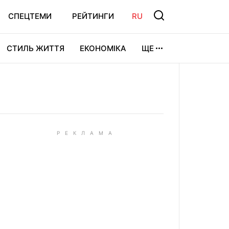
СПЕЦТЕМИ
РЕЙТИНГИ
RU
СТИЛЬ ЖИТТЯ
ЕКОНОМІКА
ЩЕ
ЛЬТУРА
ВІДЕОІГРИ
СПОРТ