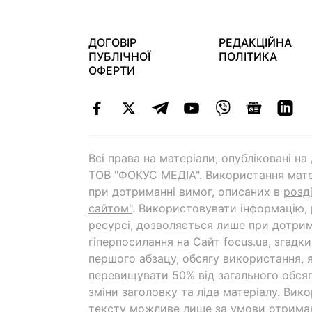
ДОГОВІР
РЕДАКЦІЙНА
ПУБЛІЧНОЇ
ПОЛІТИКА
ОФЕРТИ
Всі права на матеріали, опубліковані н
ТОВ "ФОКУС МЕДІА". Використання мате
при дотриманні вимог, описаних в
розд
сайтом"
. Використовувати інформацію,
ресурсі, дозволяється лише при дотрим
гіперпосилання на Cайт
focus.ua
, згадк
першого абзацу, обсягу використання, 
перевищувати 50% від загального обсяг
зміни заголовку та ліда матеріалу. Вик
тексту можливе лише за умови отрима