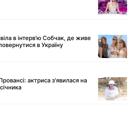
іла в інтерв'ю Собчак, де живе
повернутися в Україну
ровансі: актриса з'явилася на
асічника