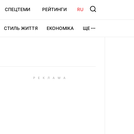
СПЕЦТЕМИ
РЕЙТИНГИ
RU
СТИЛЬ ЖИТТЯ
ЕКОНОМІКА
ЩЕ
ЛЬТУРА
ВІДЕОІГРИ
СПОРТ