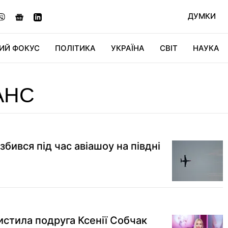
ДУМКИ
ИЙ ФОКУС
ПОЛІТИКА
УКРАЇНА
СВІТ
НАУКА
ДІДЖИТАЛ
АВТО
СВІТФАН
КУ
АНС
збився під час авіашоу на півдні
стила подруга Ксенії Собчак