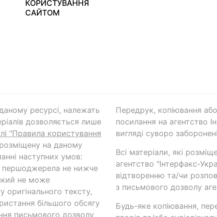
КОРИСТУВАННЯ
САЙТОМ
а даному ресурсі, належать
Передрук, копіювання або
ріалів дозволяється лише
посилання на агентство Ін
ілі "Правила користування
вигляді суворо заборонені
 розміщену на даному
Всі матеріали, які розміщ
анні наступних умов:
агентство "Інтерфакс-Укр
и першоджерела не нижче
відтворенню та/чи розпов
який не може
з письмового дозволу аге
у оригінального тексту,
ористання більшого обсягу
Будь-яке копіювання, пер
ння письмового дозволу