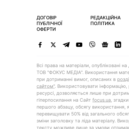
ДОГОВІР
РЕДАКЦІЙНА
ПУБЛІЧНОЇ
ПОЛІТИКА
ОФЕРТИ
Всі права на матеріали, опубліковані н
ТОВ "ФОКУС МЕДІА". Використання мате
при дотриманні вимог, описаних в
розд
сайтом"
. Використовувати інформацію,
ресурсі, дозволяється лише при дотрим
гіперпосилання на Cайт
focus.ua
, згадк
першого абзацу, обсягу використання, 
перевищувати 50% від загального обсяг
зміни заголовку та ліда матеріалу. Вик
тексту можливе лише за умови отрима