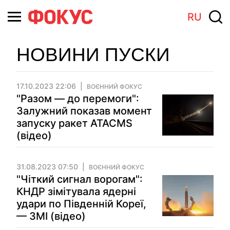
RU
НОВИНИ ПУСКИ
17.10.2023 22:06
ВОЄННИЙ ФОКУС
"Разом — до перемоги":
Залужний показав момент
запуску ракет ATACMS
(відео)
31.08.2023 07:50
ВОЄННИЙ ФОКУС
"Чіткий сигнал ворогам":
КНДР зімітувала ядерні
удари по Південній Кореї,
— ЗМІ (відео)