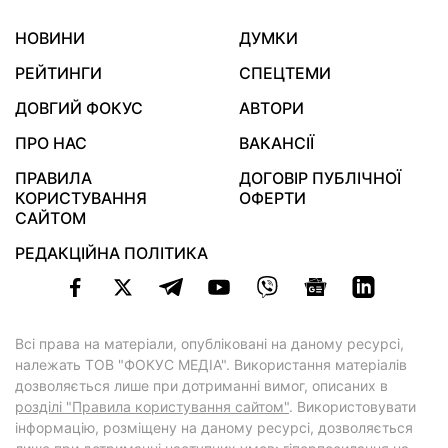
НОВИНИ
ДУМКИ
РЕЙТИНГИ
СПЕЦТЕМИ
ДОВГИЙ ФОКУС
АВТОРИ
ПРО НАС
ВАКАНСІЇ
ПРАВИЛА
ДОГОВІР ПУБЛІЧНОЇ
КОРИСТУВАННЯ
ОФЕРТИ
САЙТОМ
РЕДАКЦІЙНА ПОЛІТИКА
Всі права на матеріали, опубліковані на даному ресурсі,
належать ТОВ "ФОКУС МЕДІА". Використання матеріалів
дозволяється лише при дотриманні вимог, описаних в
розділі "Правила користування сайтом"
. Використовувати
інформацію, розміщену на даному ресурсі, дозволяється