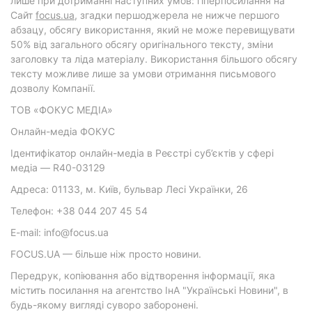
лише при дотриманні наступних умов: гіперпосилання на
Cайт
focus.ua
, згадки першоджерела не нижче першого
абзацу, обсягу використання, який не може перевищувати
50% від загального обсягу оригінального тексту, зміни
заголовку та ліда матеріалу. Використання більшого обсягу
тексту можливе лише за умови отримання письмового
дозволу Компанії.
ТОВ «ФОКУС МЕДІА»
Онлайн-медіа ФОКУС
Ідентифікатор онлайн-медіа в Реєстрі суб’єктів у сфері
медіа — R40-03129
Адреса: 01133, м. Київ, бульвар Лесі Українки, 26
Телефон: +38 044 207 45 54
E-mail: info@focus.ua
FOCUS.UA — більше ніж просто новини.
Передрук, копіювання або відтворення інформації, яка
містить посилання на агентство ІнА "Українські Новини", в
будь-якому вигляді суворо заборонені.