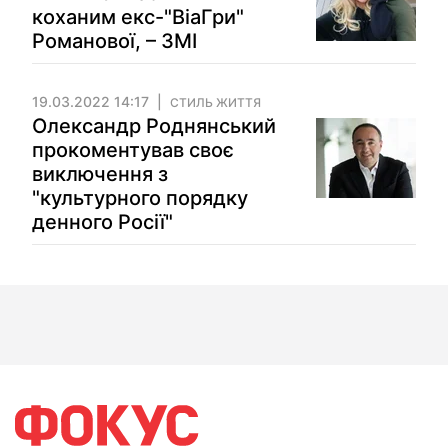
коханим екс-"ВіаГри"
Романової, – ЗМІ
19.03.2022 14:17
СТИЛЬ ЖИТТЯ
Олександр Роднянський
прокоментував своє
виключення з
"культурного порядку
денного Росії"