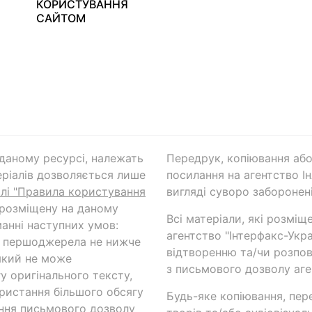
КОРИСТУВАННЯ
САЙТОМ
а даному ресурсі, належать
Передрук, копіювання або
ріалів дозволяється лише
посилання на агентство Ін
ілі "Правила користування
вигляді суворо заборонені
 розміщену на даному
Всі матеріали, які розміщ
анні наступних умов:
агентство "Інтерфакс-Укр
и першоджерела не нижче
відтворенню та/чи розпов
який не може
з письмового дозволу аге
у оригінального тексту,
ористання більшого обсягу
Будь-яке копіювання, пер
ння письмового дозволу