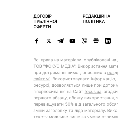
ДОГОВІР
РЕДАКЦІЙНА
ПУБЛІЧНОЇ
ПОЛІТИКА
ОФЕРТИ
Всі права на матеріали, опубліковані н
ТОВ "ФОКУС МЕДІА". Використання мате
при дотриманні вимог, описаних в
розд
сайтом"
. Використовувати інформацію,
ресурсі, дозволяється лише при дотрим
гіперпосилання на Cайт
focus.ua
, згадк
першого абзацу, обсягу використання, 
перевищувати 50% від загального обсяг
зміни заголовку та ліда матеріалу. Вик
тексту можливе лише за умови отрима