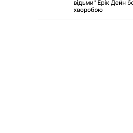
відьми" Ерік Дейн б
хворобою