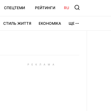
СПЕЦТЕМИ
РЕЙТИНГИ
RU
СТИЛЬ ЖИТТЯ
ЕКОНОМІКА
ЩЕ
ЛЬТУРА
ВІДЕОІГРИ
СПОРТ