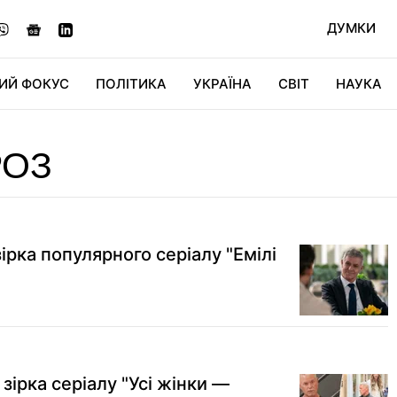
ДУМКИ
ИЙ ФОКУС
ПОЛІТИКА
УКРАЇНА
СВІТ
НАУКА
ДІДЖИТАЛ
АВТО
СВІТФАН
КУ
РОЗ
ірка популярного серіалу "Емілі
 зірка серіалу "Усі жінки —