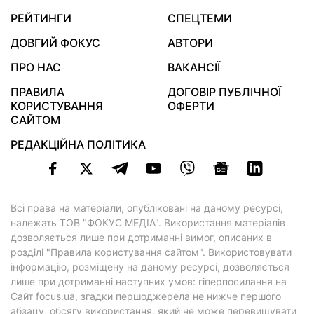
РЕЙТИНГИ
СПЕЦТЕМИ
ДОВГИЙ ФОКУС
АВТОРИ
ПРО НАС
ВАКАНСІЇ
ПРАВИЛА
ДОГОВІР ПУБЛІЧНОЇ
КОРИСТУВАННЯ
ОФЕРТИ
САЙТОМ
РЕДАКЦІЙНА ПОЛІТИКА
Всі права на матеріали, опубліковані на даному ресурсі,
належать ТОВ "ФОКУС МЕДІА". Використання матеріалів
дозволяється лише при дотриманні вимог, описаних в
розділі "Правила користування сайтом"
. Використовувати
інформацію, розміщену на даному ресурсі, дозволяється
лише при дотриманні наступних умов: гіперпосилання на
Cайт
focus.ua
, згадки першоджерела не нижче першого
абзацу, обсягу використання, який не може перевищувати