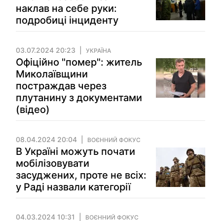
наклав на себе руки:
подробиці інциденту
03.07.2024 20:23
УКРАЇНА
Офіційно "помер": житель
Миколаївщини
постраждав через
плутанину з документами
(відео)
08.04.2024 20:04
ВОЄННИЙ ФОКУС
В Україні можуть почати
мобілізовувати
засуджених, проте не всіх:
у Раді назвали категорії
04.03.2024 10:31
ВОЄННИЙ ФОКУС