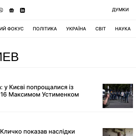
ДУМКИ
ИЙ ФОКУС
ПОЛІТИКА
УКРАЇНА
СВІТ
НАУКА
ДІДЖИТАЛ
АВТО
СВІТФАН
КУ
ИЕВ
та: у Києві попрощалися із
F-16 Максимом Устименком
 Кличко показав наслідки