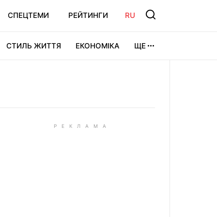
СПЕЦТЕМИ
РЕЙТИНГИ
RU
СТИЛЬ ЖИТТЯ
ЕКОНОМІКА
ЩЕ
ЛЬТУРА
ВІДЕОІГРИ
СПОРТ