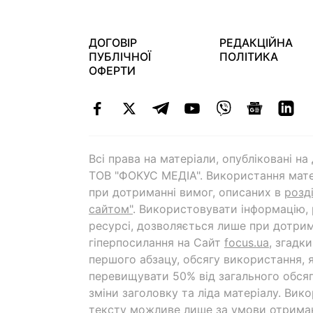
ДОГОВІР
РЕДАКЦІЙНА
ПУБЛІЧНОЇ
ПОЛІТИКА
ОФЕРТИ
Всі права на матеріали, опубліковані н
ТОВ "ФОКУС МЕДІА". Використання мате
при дотриманні вимог, описаних в
розд
сайтом"
. Використовувати інформацію,
ресурсі, дозволяється лише при дотрим
гіперпосилання на Cайт
focus.ua
, згадк
першого абзацу, обсягу використання, 
перевищувати 50% від загального обсяг
зміни заголовку та ліда матеріалу. Вик
тексту можливе лише за умови отрима