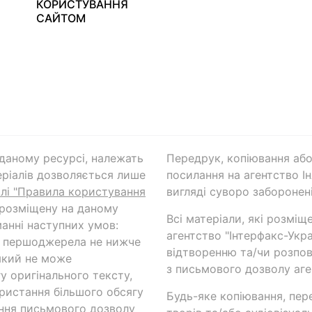
КОРИСТУВАННЯ
САЙТОМ
а даному ресурсі, належать
Передрук, копіювання або
ріалів дозволяється лише
посилання на агентство Ін
ілі "Правила користування
вигляді суворо заборонені
 розміщену на даному
Всі матеріали, які розміщ
анні наступних умов:
агентство "Інтерфакс-Укр
и першоджерела не нижче
відтворенню та/чи розпов
який не може
з письмового дозволу аге
у оригінального тексту,
ористання більшого обсягу
Будь-яке копіювання, пер
ння письмового дозволу