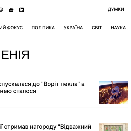
ДУМКИ
ИЙ ФОКУС
ПОЛІТИКА
УКРАЇНА
СВІТ
НАУКА
ДІДЖИТАЛ
АВТО
СВІТФАН
КУ
ЕНІЯ
пускалася до "Воріт пекла" в
 нею сталося
ї отримав нагороду "Відважний