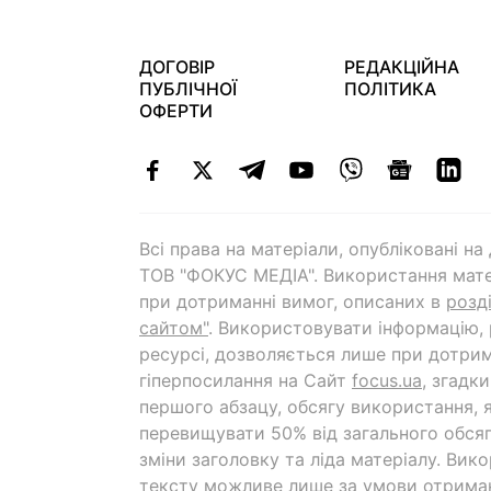
ДОГОВІР
РЕДАКЦІЙНА
ПУБЛІЧНОЇ
ПОЛІТИКА
ОФЕРТИ
Всі права на матеріали, опубліковані н
ТОВ "ФОКУС МЕДІА". Використання мате
при дотриманні вимог, описаних в
розд
сайтом"
. Використовувати інформацію,
ресурсі, дозволяється лише при дотрим
гіперпосилання на Cайт
focus.ua
, згадк
першого абзацу, обсягу використання, 
перевищувати 50% від загального обсяг
зміни заголовку та ліда матеріалу. Вик
тексту можливе лише за умови отрима