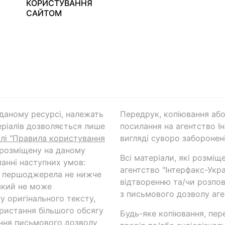
КОРИСТУВАННЯ
САЙТОМ
а даному ресурсі, належать
Передрук, копіювання або
ріалів дозволяється лише
посилання на агентство Ін
ілі "Правила користування
вигляді суворо заборонені
 розміщену на даному
Всі матеріали, які розміщ
анні наступних умов:
агентство "Інтерфакс-Укр
и першоджерела не нижче
відтворенню та/чи розпов
який не може
з письмового дозволу аге
у оригінального тексту,
ористання більшого обсягу
Будь-яке копіювання, пер
ння письмового дозволу