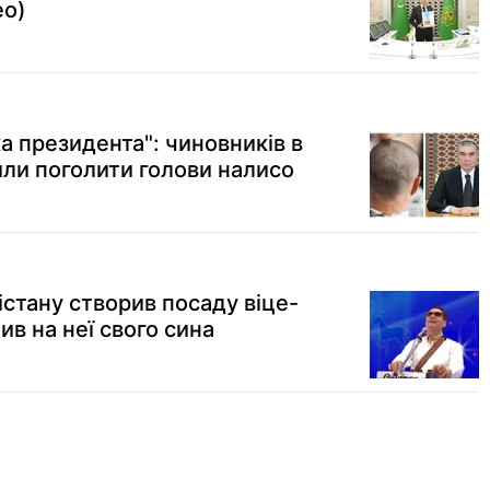
ео)
ка президента": чиновників в
или поголити голови налисо
стану створив посаду віце-
ив на неї свого сина