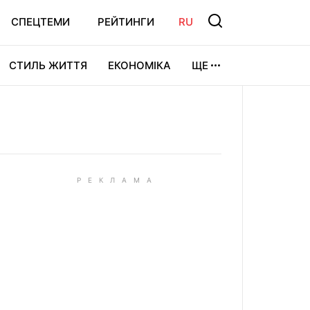
СПЕЦТЕМИ
РЕЙТИНГИ
RU
СТИЛЬ ЖИТТЯ
ЕКОНОМІКА
ЩЕ
ЛЬТУРА
ВІДЕОІГРИ
СПОРТ