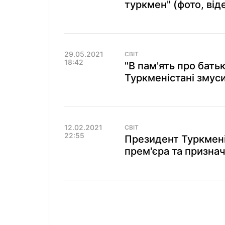
туркмен" (фото, від
29.05.2021
СВІТ
18:42
"В пам'ять про бать
Туркменістані змус
12.02.2021
СВІТ
22:55
Президент Туркмені
прем'єра та признач