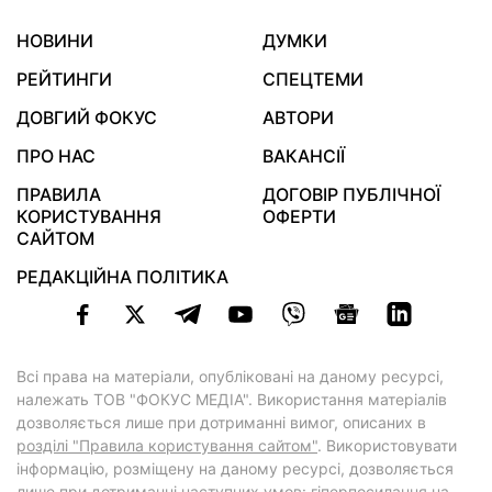
НОВИНИ
ДУМКИ
РЕЙТИНГИ
СПЕЦТЕМИ
ДОВГИЙ ФОКУС
АВТОРИ
ПРО НАС
ВАКАНСІЇ
ПРАВИЛА
ДОГОВІР ПУБЛІЧНОЇ
КОРИСТУВАННЯ
ОФЕРТИ
САЙТОМ
РЕДАКЦІЙНА ПОЛІТИКА
Всі права на матеріали, опубліковані на даному ресурсі,
належать ТОВ "ФОКУС МЕДІА". Використання матеріалів
дозволяється лише при дотриманні вимог, описаних в
розділі "Правила користування сайтом"
. Використовувати
інформацію, розміщену на даному ресурсі, дозволяється
лише при дотриманні наступних умов: гіперпосилання на