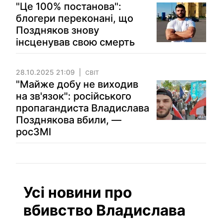
"Це 100% постанова":
блогери переконані, що
Поздняков знову
інсценував свою смерть
28.10.2025 21:09
СВІТ
"Майже добу не виходив
на зв'язок": російського
пропагандиста Владислава
Позднякова вбили, —
росЗМІ
Усі новини про
вбивство Владислава