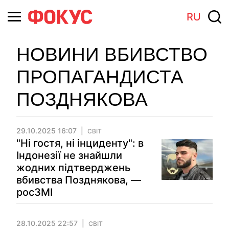
RU
НОВИНИ ВБИВСТВО
ПРОПАГАНДИСТА
ПОЗДНЯКОВА
29.10.2025 16:07
СВІТ
"Ні гостя, ні інциденту": в
Індонезії не знайшли
жодних підтверджень
вбивства Позднякова, —
росЗМІ
28.10.2025 22:57
СВІТ