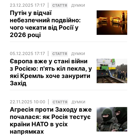
23.12.2025 17:17
СТАТТЯ
ДУМКИ
Путін у відчаї
небезпечний подвійно:
чого чекати від Росії у
2026 роцi
05.12.2025 17:17
СТАТТЯ
ДУМКИ
Європа вже у стані війни
з Росією: п'ять кіл пекла, у
які Кремль хоче занурити
Захід
22.11.2025 10:00
СТАТТЯ
ДУМКИ
Агресія проти Заходу вже
почалася: як Росія тестує
країни НАТО в усіх
напрямках