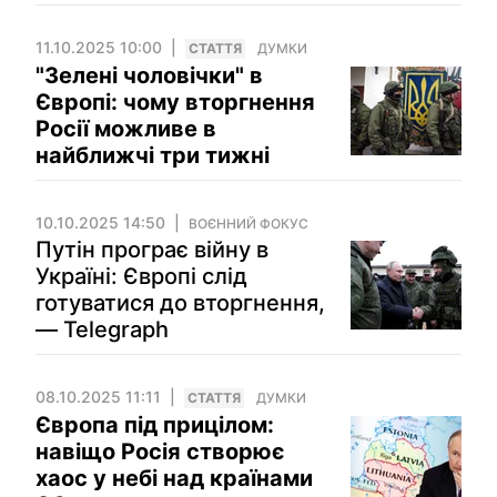
11.10.2025 10:00
СТАТТЯ
ДУМКИ
"Зелені чоловічки" в
Європі: чому вторгнення
Росії можливе в
найближчі три тижні
10.10.2025 14:50
ВОЄННИЙ ФОКУС
Путін програє війну в
Україні: Європі слід
готуватися до вторгнення,
— Telegraph
08.10.2025 11:11
СТАТТЯ
ДУМКИ
Європа під прицілом:
навіщо Росія створює
хаос у небі над країнами