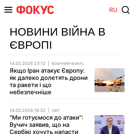
RU
НОВИНИ ВІЙНА В
ЄВРОПІ
14.03.2026 23:12
ВОЄННИЙ ФОКУС
Якщо Іран атакує Європу:
як далеко долетять дрони
та ракети і що
небезпечніше
14.03.2026 18:32
СВІТ
"Ми готуємося до атаки":
Вучич заявив, що на
Сербію хочуть напасти