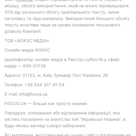
абзацу, обсягу використання, який не може перевищувати
50% від загального обсягу оригінального тексту, зміни
заголовку та ліда матеріалу. Використання більшого обсягу
тексту можливе лише за умови отримання письмового
дозволу Компанії.
ТОВ «ФОКУС МЕДІА»
Онлайн-медіа ФОКУС
Ідентифікатор онлайн-медіа в Реєстрі суб’єктів у сфері
медіа — R40-03129
Адреса: 01133, м. Київ, бульвар Лесі Українки, 26
Телефон: +38 044 207 45 54
E-mail: info@focus.ua
FOCUS.UA — більше ніж просто новини.
Передрук, копіювання або відтворення інформації, яка
містить посилання на агентство ІнА "Українські Новини", в
будь-якому вигляді суворо заборонені.
Всі матеріали, які розміщені на цьому сайті з посиланням на