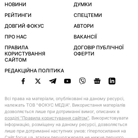
НОВИНИ
ДУМКИ
РЕЙТИНГИ
СПЕЦТЕМИ
ДОВГИЙ ФОКУС
АВТОРИ
ПРО НАС
ВАКАНСІЇ
ПРАВИЛА
ДОГОВІР ПУБЛІЧНОЇ
КОРИСТУВАННЯ
ОФЕРТИ
САЙТОМ
РЕДАКЦІЙНА ПОЛІТИКА
Всі права на матеріали, опубліковані на даному ресурсі,
належать ТОВ "ФОКУС МЕДІА". Використання матеріалів
дозволяється лише при дотриманні вимог, описаних в
розділі "Правила користування сайтом"
. Використовувати
інформацію, розміщену на даному ресурсі, дозволяється
лише при дотриманні наступних умов: гіперпосилання на
Cайт
focus.ua
, згадки першоджерела не нижче першого