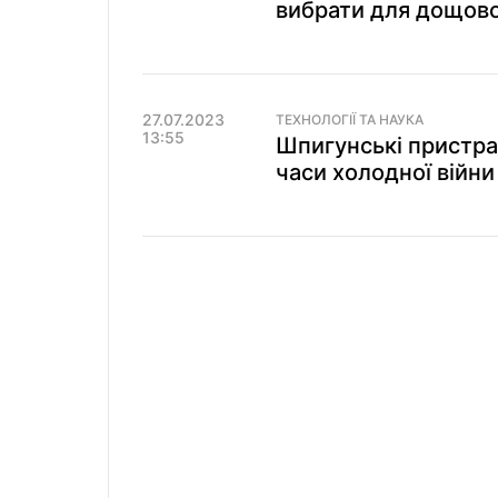
вибрати для дощово
27.07.2023
ТЕХНОЛОГІЇ ТА НАУКА
13:55
Шпигунські пристрас
часи холодної війн