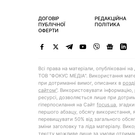
ДОГОВІР
РЕДАКЦІЙНА
ПУБЛІЧНОЇ
ПОЛІТИКА
ОФЕРТИ
Всі права на матеріали, опубліковані н
ТОВ "ФОКУС МЕДІА". Використання мате
при дотриманні вимог, описаних в
розд
сайтом"
. Використовувати інформацію,
ресурсі, дозволяється лише при дотрим
гіперпосилання на Cайт
focus.ua
, згадк
першого абзацу, обсягу використання, 
перевищувати 50% від загального обсяг
зміни заголовку та ліда матеріалу. Вик
тексту можливе лише за умови отрима