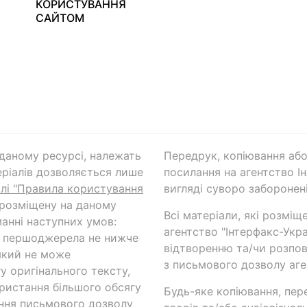
КОРИСТУВАННЯ
САЙТОМ
а даному ресурсі, належать
Передрук, копіювання або
ріалів дозволяється лише
посилання на агентство Ін
ілі "Правила користування
вигляді суворо заборонені
 розміщену на даному
Всі матеріали, які розміщ
анні наступних умов:
агентство "Інтерфакс-Укр
и першоджерела не нижче
відтворенню та/чи розпов
який не може
з письмового дозволу аге
у оригінального тексту,
ористання більшого обсягу
Будь-яке копіювання, пер
ння письмового дозволу