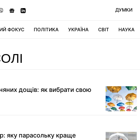
ДУМКИ
ИЙ ФОКУС
ПОЛІТИКА
УКРАЇНА
СВІТ
НАУКА
ДІДЖИТАЛ
АВТО
СВІТФАН
КУ
ОЛІ
няних дощів: як вибрати свою
р: яку парасольку краще