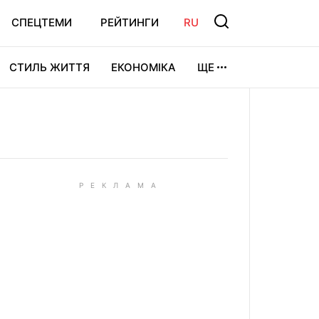
СПЕЦТЕМИ
РЕЙТИНГИ
RU
СТИЛЬ ЖИТТЯ
ЕКОНОМІКА
ЩЕ
ЛЬТУРА
ВІДЕОІГРИ
СПОРТ