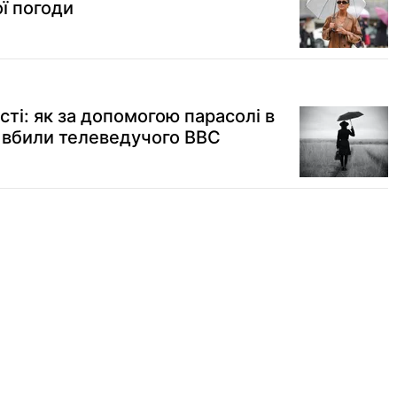
ї погоди
ті: як за допомогою парасолі в
и вбили телеведучого BBC