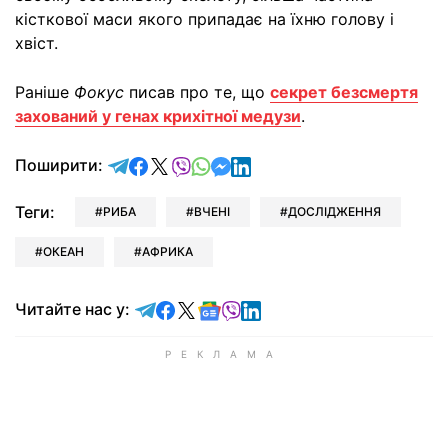
кісткової маси якого припадає на їхню голову і
хвіст.
Раніше
Фокус
писав про те, що
секрет безсмертя
захований у генах крихітної медузи
.
відправити у Telegram
поділитись у Facebook
поділитись у X
відправити у Viber
відправити у Whatsapp
відправити у Messenger
відправити у LinkedIn
Поширити:
Теги:
РИБА
ВЧЕНІ
ДОСЛІДЖЕННЯ
ОКЕАН
АФРИКА
Читайте у Telegram
Читайте у Facebook
Читайте у X
Читайте у Google news
Читайте у Viber
Читайте у LinkedIn
Читайте нас у: