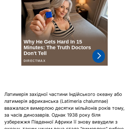
Латимерія західної частини Індійського океану або
латимерія африканська (Latimeria chalumnae)
вважалася вимерлою десятки мільйонів років тому,
за часів динозаврів. Однак 1938 року біля
узбережжя Південної Африки її знову вивудили з
океану, таким чином вона стала "вимерлою" рибою