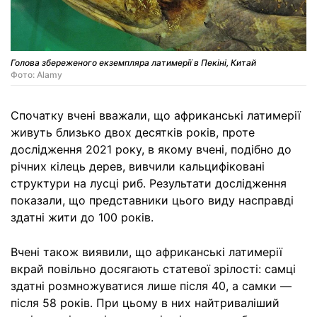
Голова збереженого екземпляра латимерії в Пекіні, Китай
Фото: Alamy
Спочатку вчені вважали, що африканські латимерії
живуть близько двох десятків років, проте
дослідження 2021 року, в якому вчені, подібно до
річних кілець дерев, вивчили кальцифіковані
структури на лусці риб. Результати дослідження
показали, що представники цього виду насправді
здатні жити до 100 років.
Вчені також виявили, що африканські латимерії
вкрай повільно досягають статевої зрілості: самці
здатні розмножуватися лише після 40, а самки —
після 58 років. При цьому в них найтриваліший