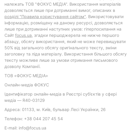
належать ТОВ "ФОКУС МЕДІА". Використання матеріалів
дозволяється лише при дотриманні вимог, описаних в
розділі "Правила користування сайтом"
. Використовувати
інформацію, розміщену на даному ресурсі, дозволяється
лише при дотриманні наступних умов: гіперпосилання на
Cайт
focus.ua
, згадки першоджерела не нижче першого
абзацу, обсягу використання, який не може перевищувати
50% від загального обсягу оригінального тексту, зміни
заголовку та ліда матеріалу. Використання більшого обсягу
тексту можливе лише за умови отримання письмового
дозволу Компанії.
ТОВ «ФОКУС МЕДІА»
Онлайн-медіа ФОКУС
Ідентифікатор онлайн-медіа в Реєстрі суб’єктів у сфері
медіа — R40-03129
Адреса: 01133, м. Київ, бульвар Лесі Українки, 26
Телефон: +38 044 207 45 54
E-mail: info@focus.ua