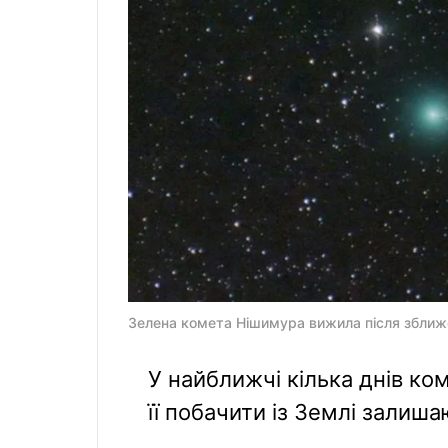
Зелена комета Нішимура вижила після зближен
У найближчі кілька днів ко
її побачити із Землі залиша