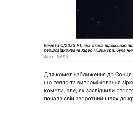
Комета C/2023 P1, яка стала відомішою пі
першовідкривача Хідео Нішимури, була ни
Фото: NASA
Для комет наближення до Сонця 
що тепло та випромінювання зір
комети, але, як засвідчили спос
почала свій зворотний шлях до к