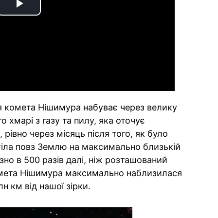
Play
Video
ня комета Нішимура набуває через велику
то хмарі з газу та пилу, яка оточує
 рівно через місяць після того, як було
тіла повз Землю на максимально близькій
зно в 500 разів далі, ніж розташований
комета Нішимура максимально наблизилася
лн км від нашої зірки.