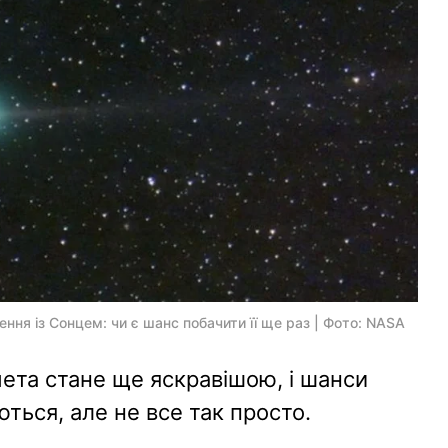
ня із Сонцем: чи є шанс побачити її ще раз | Фото: NASA
мета стане ще яскравішою, і шанси
ються, але не все так просто.