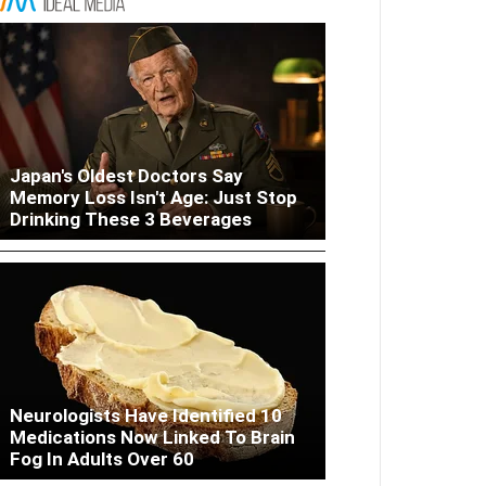
Japan's Oldest Doctors Say
Columbus: High Blood Sugar
Memory Loss Isn't Age: Just Stop
Patients Are Quietly Using This
Drinking These 3 Beverages
Liver Fix
Neurologists Have Identified 10
Medications Now Linked To Brain
Fog In Adults Over 60