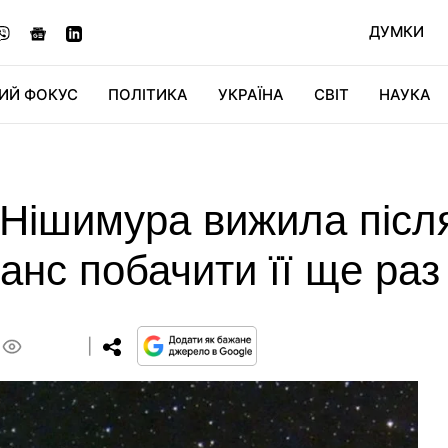
ДУМКИ
ИЙ ФОКУС
ПОЛІТИКА
УКРАЇНА
СВІТ
НАУКА
ДІДЖИТАЛ
АВТО
СВІТФАН
КУ
Нішимура вижила після
анс побачити її ще раз
0