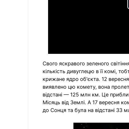
Свого яскравого зеленого світін
кількість дивуглецю в її комі, тоб
крижане ядро об'єкта. 12 вересня,
виявлено цю комету, вона проле
відстані — 125 млн км. Це прибли
Місяць від Землі. А 17 вересня 
до Сонця та була на відстані 33 м