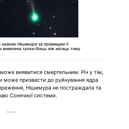
д назвою Нішимура за прізвищем її
м виявлена трохи більш ніж місяць тому
може виявитися смертельним. Річ у тім,
ки може призвести до руйнування ядра
тереження, Нішимура не постраждала та
раю Сонячної системи.
РЕКЛАМА