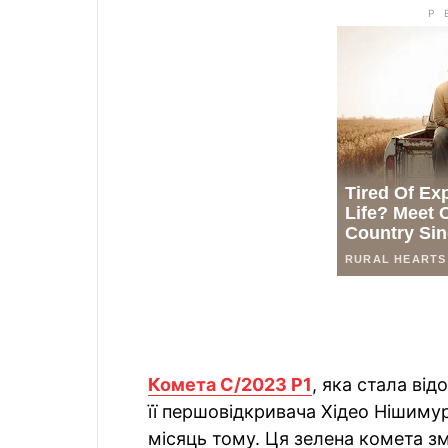
Комета C/2023 P1
, яка стала ві
її першовідкривача Хідео Нішиму
місяць тому. Ця зелена комета 