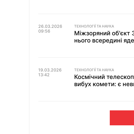
26.03.2026
ТЕХНОЛОГІЇ ТА НАУКА
09:56
Міжзоряний об'єкт 
нього всередині яде
19.03.2026
ТЕХНОЛОГІЇ ТА НАУКА
13:42
Космічний телеско
вибух комети: є нев