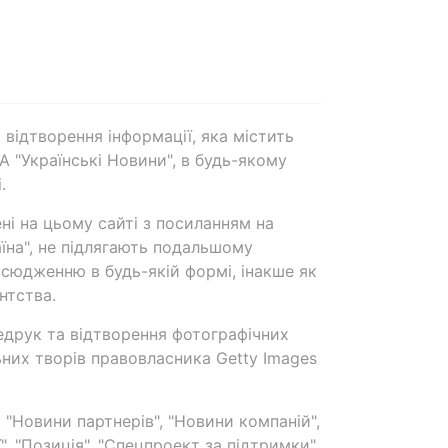
 відтворення інформації, яка містить
А "Українські Новини", в будь-якому
.
ені на цьому сайті з посиланням на
аїна", не підлягають подальшому
сюдженню в будь-якій формі, інакше як
нтства.
едрук та відтворення фотографічних
ьних творів правовласника Getty Images
 "Новини партнерів", "Новини компаній",
ї", "Позиція", "Спецпроект за підтримки"