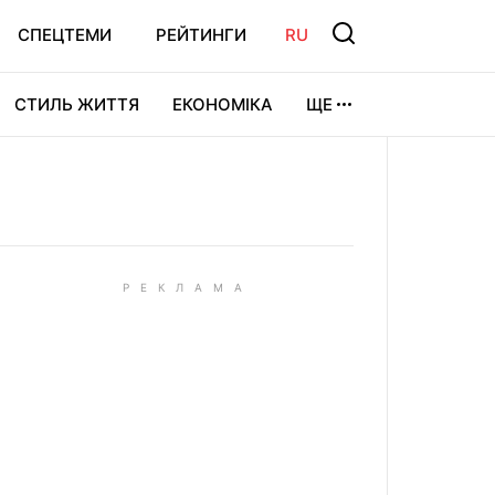
СПЕЦТЕМИ
РЕЙТИНГИ
RU
СТИЛЬ ЖИТТЯ
ЕКОНОМІКА
ЩЕ
ЛЬТУРА
ВІДЕОІГРИ
СПОРТ