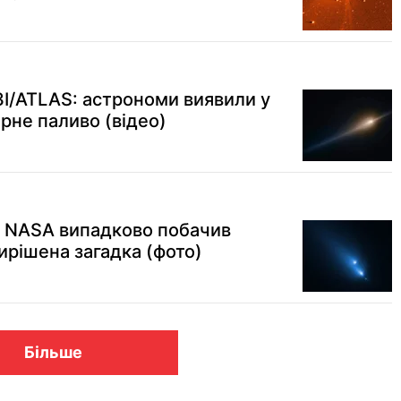
3I/ATLAS: астрономи виявили у
рне паливо (відео)
п NASA випадково побачив
ирішена загадка (фото)
Більше