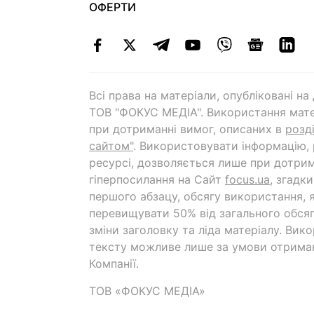
ОФЕРТИ
Всі права на матеріали, опубліковані н
ТОВ "ФОКУС МЕДІА". Використання мате
при дотриманні вимог, описаних в
розд
сайтом"
. Використовувати інформацію,
ресурсі, дозволяється лише при дотрим
гіперпосилання на Cайт
focus.ua
, згадк
першого абзацу, обсягу використання, 
перевищувати 50% від загального обсяг
зміни заголовку та ліда матеріалу. Вик
тексту можливе лише за умови отрима
Компанії.
ТОВ «ФОКУС МЕДІА»