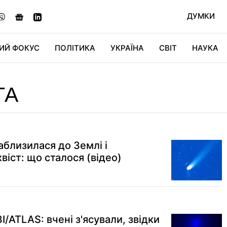
ДУМКИ
ИЙ ФОКУС
ПОЛІТИКА
УКРАЇНА
СВІТ
НАУКА
ДІДЖИТАЛ
АВТО
СВІТФАН
КУ
ТА
аблизилася до Землі і
віст: що сталося (відео)
I/ATLAS: вчені з'ясували, звідки