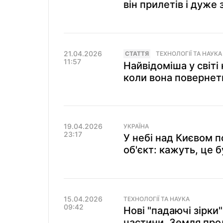
він прилетів і дуже
21.04.2026
СТАТТЯ
ТЕХНОЛОГІЇ ТА НАУКА
11:57
Найвідоміша у світі
коли вона повернет
19.04.2026
УКРАЇНА
23:17
У небі над Києвом 
об'єкт: кажуть, це б
15.04.2026
ТЕХНОЛОГІЇ ТА НАУКА
09:42
Нові "падаючі зірки
частини, Земля про