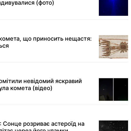
 здивувалися (фото)
 комета, що приносить нещастя:
ься
помітили невідомий яскравий
ула комета (відео)
": Сонце розриває астероїд на
літає через його уламки