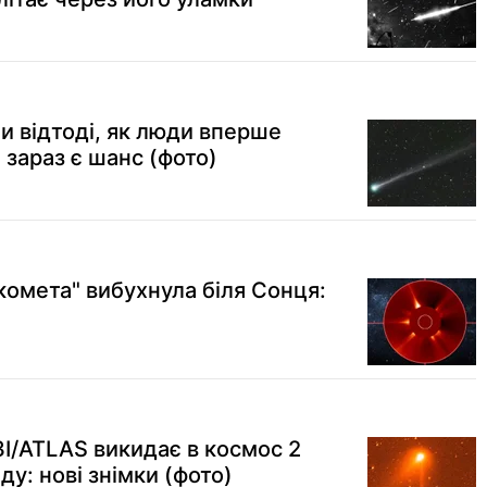
и відтоді, як люди вперше
 зараз є шанс (фото)
комета" вибухнула біля Сонця:
3I/ATLAS викидає в космос 2
ду: нові знімки (фото)