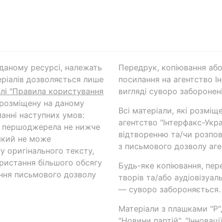
а даному ресурсі, належать
Передрук, копіювання або
ріалів дозволяється лише
посилання на агентство Ін
ілі "Правила користування
вигляді суворо заборонені
 розміщену на даному
Всі матеріали, які розміщ
анні наступних умов:
агентство "Інтерфакс-Укр
и першоджерела не нижче
відтворенню та/чи розпов
який не може
з письмового дозволу аге
у оригінального тексту,
ористання більшого обсягу
Будь-яке копіювання, пер
ння письмового дозволу
творів та/або аудіовізуал
— суворо забороняється.
Матеріали з плашками "Р",
"Новини партій", "Інноваці