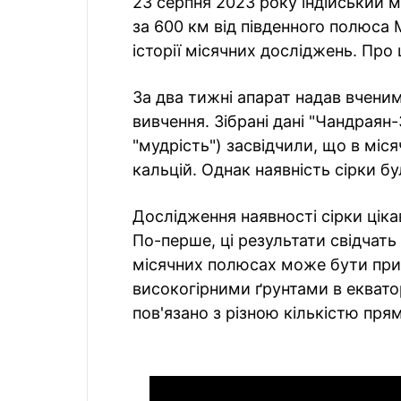
23 серпня 2023 року індійський м
за 600 км від південного полюса 
історії місячних досліджень. Про 
За два тижні апарат надав вченим
вивчення. Зібрані дані "Чандраян
"мудрість") засвідчили, що в місяч
кальцій. Однак наявність сірки б
Дослідження наявності сірки цік
По-перше, ці результати свідчать 
місячних полюсах може бути при
високогірними ґрунтами в еквато
пов'язано з різною кількістю пря