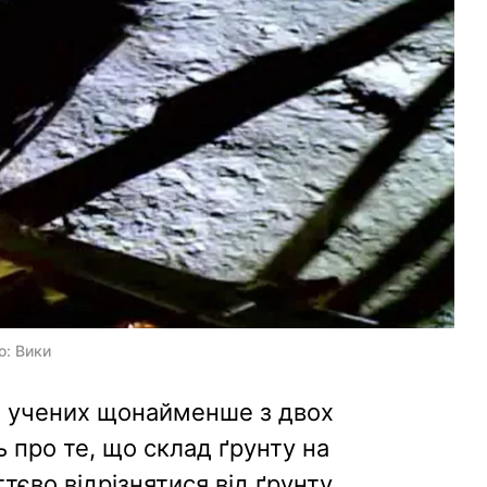
о: Вики
ь учених щонайменше з двох
ь про те, що склад ґрунту на
єво відрізнятися від ґрунту