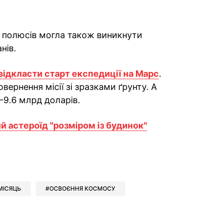
их полюсів могла також виникнути
нів.
відкласти старт експедиції на Марс
.
вернення місії зі зразками ґрунту. А
-9.6 млрд доларів.
й астероїд "розміром із будинок"
ok
ber
 Whatsapp
и у Messenger
ти у LinkedIn
МІСЯЦЬ
ОСВОЄННЯ КОСМОСУ