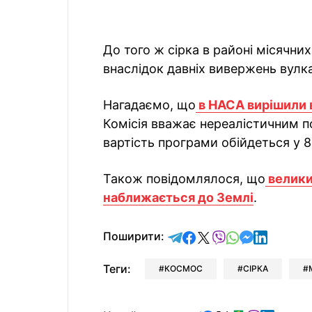
До того ж сірка в районі місячн
внаслідок давніх вивержень вулка
Нагадаємо, що
в НАСА вирішили 
Комісія вважає нереалістичним по
вартість програми обійдеться у 8
Також повідомлялося, що
велики
наближається до Землі
.
відправити у Telegram
поділитись у Facebo
поділитись у X
відправити у Vi
відправити у
відправит
відправи
Поширити:
Теги:
КОСМОС
СІРКА