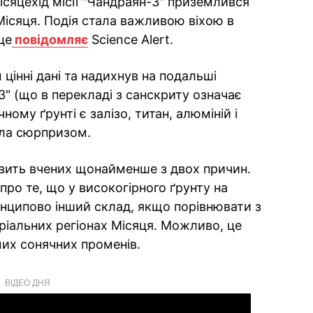
ісяцехід місії "Чандраян-3" приземлився
Місяця. Подія стала важливою віхою в
це
повідомляє
Science Alert.
 цінні дані та надихнув на подальші
-3" (що в перекладі з санскриту означає
ному ґрунті є залізо, титан, алюміній і
ула сюрпризом.
авить вчених щонайменше з двох причин.
про те, що у високогірного ґрунту на
нципово інший склад, якщо порівнювати з
ріальних регіонах Місяця. Можливо, це
мих сонячних променів.
ВІДЕО ДНЯ