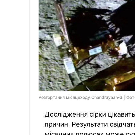
Розгортання місяцеходу Chandrayaan-3 | Фот
Дослідження сірки цікавит
причин. Результати свідчат
місячних полюсах може сутт