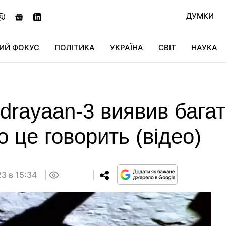
ДУМКИ
ИЙ ФОКУС
ПОЛІТИКА
УКРАЇНА
СВІТ
НАУКА
ДІДЖИТАЛ
АВТО
СВІТФАН
КУ
rayaan-3 виявив багато
 це говорить (відео)
3 в 15:34
0