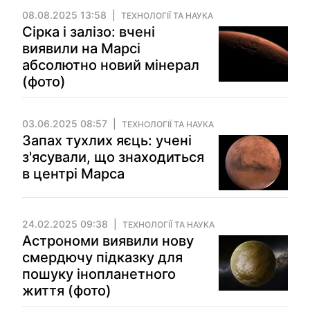
08.08.2025 13:58
ТЕХНОЛОГІЇ ТА НАУКА
Сірка і залізо: вчені
виявили на Марсі
абсолютно новий мінерал
(фото)
03.06.2025 08:57
ТЕХНОЛОГІЇ ТА НАУКА
Запах тухлих яєць: учені
з'ясували, що знаходиться
в центрі Марса
24.02.2025 09:38
ТЕХНОЛОГІЇ ТА НАУКА
Астрономи виявили нову
смердючу підказку для
пошуку інопланетного
життя (фото)