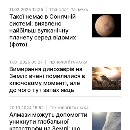
11.02.2025 12:25
ТЕХНОЛОГІЇ ТА НАУКА
Такої немає в Сонячній
системі: виявлено
найбільш вулканічну
планету серед відомих
(фото)
17.01.2025 09:27
ТЕХНОЛОГІЇ ТА НАУКА
Вимирання динозаврів на
Землі: вчені помилялися в
ключовому моменті, але
до чого тут запах яєць
20.10.2024 15:52
ТЕХНОЛОГІЇ ТА НАУКА
Алмази можуть допомогти
уникнути глобальної
катастрофи на Землі: що