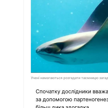
Учені намагаються розгадати таємницю загадк
Спочатку дослідники вважа
за допомогою партеногенезу
більш дика здогадка.