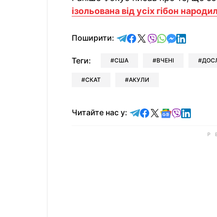
ізольована від усіх гібон народи
відправити у Telegram
поділитись у Facebo
поділитись у X
відправити у Vi
відправити у
відправит
відправи
Поширити:
Теги:
США
ВЧЕНІ
ДОС
СКАТ
АКУЛИ
Читайте у Telegram
Читайте у Faceb
Читайте у X
Читайте у 
Читайте у
Читайт
Читайте нас у: