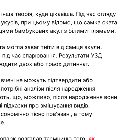
 інша теорія, куди цікавіша. Під час огляду
и укусів, при цьому відомо, що самка ската
мцями бамбукових акул з білими плямами.
а могла завагітніти від самця акули,
 під час спарювання. Результати УЗД
одити двох або трьох дитинчат.
і вчені не можуть підтвердити або
потрібні аналізи після народження
ають, що, можливо, після народження вони
 підказки про змішування видів.
сономічно тісно пов'язані, а тому
е.
оопарк розгадав таємницю того,
як