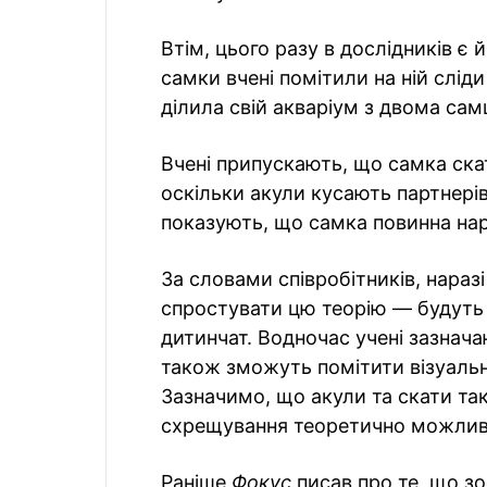
Втім, цього разу в дослідників є й
самки вчені помітили на ній слід
ділила свій акваріум з двома са
Вчені припускають, що самка скат
оскільки акули кусають партнерів
показують, що самка повинна нар
За словами співробітників, нараз
спростувати цю теорію — будуть 
дитинчат. Водночас учені зазнач
також зможуть помітити візуальні
Зазначимо, що акули та скати так
схрещування теоретично можлив
Раніше
Фокус
писав про те, що з