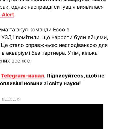
рак, однак насправді ситуація виявилася
 Alert
.
ума та акул команди Ecco в
 УЗД і помітили, що нарости були яйцями,
. Це стало справжньою несподіванкою для
в акваріумі без партнера. Утім, кілька
ених все ж є.
й
Telegram-канал
. Підписуйтесь, щоб не
пливіші новини зі світу науки!
ВІДЕО ДНЯ