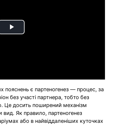
Play
Video
х пояснень є партеногенез — процес, за
он без участі партнера, тобто без
ю. Це досить поширений механізм
 вид. Як правило, партеногенез
аріумах або в найвіддаленіших куточках