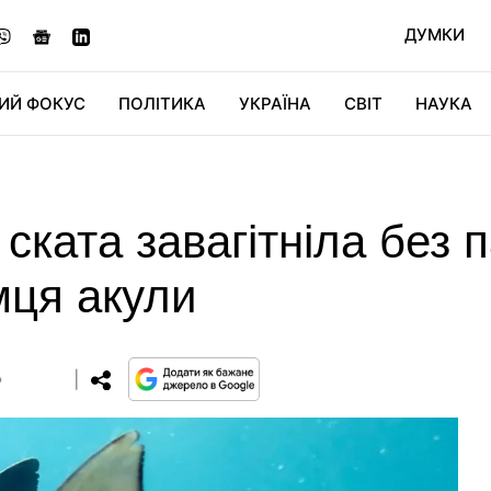
ДУМКИ
ИЙ ФОКУС
ПОЛІТИКА
УКРАЇНА
СВІТ
НАУКА
ДІДЖИТАЛ
АВТО
СВІТФАН
КУ
ската завагітніла без п
мця акули
0