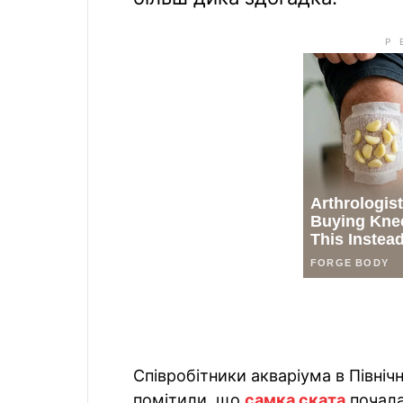
Співробітники акваріума в Північн
помітили, що
самка ската
почала