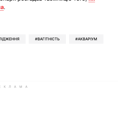
ла
.
ok
ber
 Whatsapp
и у Messenger
ти у LinkedIn
ЛІДЖЕННЯ
ВАГІТНІСТЬ
АКВАРІУМ
ook
Google news
 Viber
е у LinkedIn