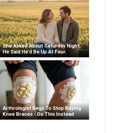
She Asked About Saturday Night.
He Said He'd Be Up At Four.
Arthrologist Begs To Stop Buying
Knee Braces - Do This Instead