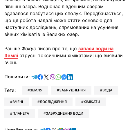
північні озера. Водночас південним озерам
вдавалося позбутися цих сполук. Передбачається,
що ця робота надалі може стати основою для
наступних досліджень, спрямованих на усунення
вічних хімікатів із Великих озер.
Раніше
Фокус
писав про те, що
запаси води на
Землі
отруєні токсичними хімікатами: що виявили
вчені.
відправити у Telegram
поділитись у Facebook
поділитись у X
відправити у Viber
відправити у Whatsapp
відправити у Messenger
відправити у LinkedIn
Поширити:
Теги:
ЗЕМЛЯ
ЗАБРУДНЕННЯ
ВОДА
ВЧЕНІ
ДОСЛІДЖЕННЯ
ХІМІКАТИ
ПЛАНЕТА
ЗАБРУДНЕННЯ ВОДИ
Читайте у Telegram
Читайте у Facebook
Читайте у X
Читайте у Google news
Читайте у Viber
Читайте у LinkedIn