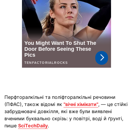
Перфторалкільні та поліфторалкільні речовини
(ПФАС), також відомі як
"вічні хімікати"
, — це стійкі
забруднювачі довкілля, які вже були виявлені
вченими буквально скрізь: у повітрі, воді й ґрунті,
пише
SciTechDaily
.