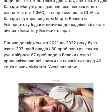
води, до того ж не тільки для США, але також і для
Канади. Минулі дослідження вже показали, що
озера містять ПФАС, і тепер команда зі США та
Канади під керівництвом Марти Веньєр із
Університету Індіани вивчила докладніше кількість
вічних хімікатів у Великих озерах.
Під час дослідження з 2021 до 2022 року було
взято 207 проб опадів і 60 проб повітря; також
учені зібрали 87 проб води з Великих озер і
проаналізували всі зразки на наявність понад 40
типів вічних хімікатів. Учені виявили:
РЕКЛАМА