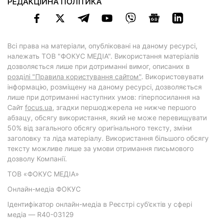
РЕДАКЦІЙНА ПОЛІТИКА
Всі права на матеріали, опубліковані на даному ресурсі,
належать ТОВ "ФОКУС МЕДІА". Використання матеріалів
дозволяється лише при дотриманні вимог, описаних в
розділі "Правила користування сайтом"
. Використовувати
інформацію, розміщену на даному ресурсі, дозволяється
лише при дотриманні наступних умов: гіперпосилання на
Cайт
focus.ua
, згадки першоджерела не нижче першого
абзацу, обсягу використання, який не може перевищувати
50% від загального обсягу оригінального тексту, зміни
заголовку та ліда матеріалу. Використання більшого обсягу
тексту можливе лише за умови отримання письмового
дозволу Компанії.
ТОВ «ФОКУС МЕДІА»
Онлайн-медіа ФОКУС
Ідентифікатор онлайн-медіа в Реєстрі суб’єктів у сфері
медіа — R40-03129