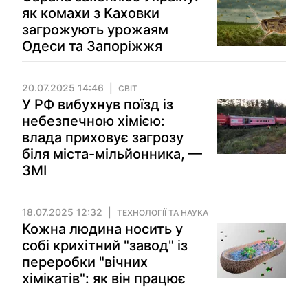
як комахи з Каховки
загрожують урожаям
Одеси та Запоріжжя
20.07.2025 14:46
СВІТ
У РФ вибухнув поїзд із
небезпечною хімією:
влада приховує загрозу
біля міста-мільйонника, —
ЗМІ
18.07.2025 12:32
ТЕХНОЛОГІЇ ТА НАУКА
Кожна людина носить у
собі крихітний "завод" із
переробки "вічних
хімікатів": як він працює