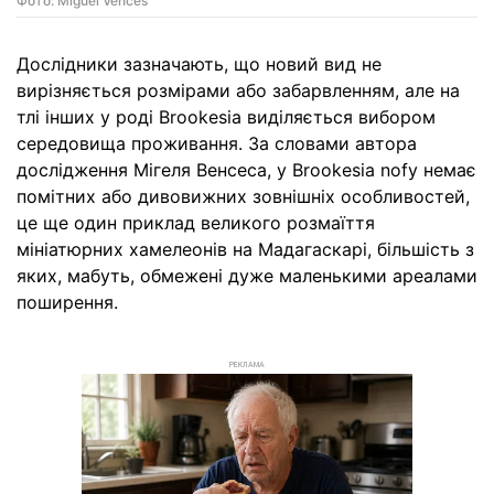
Фото: Miguel Vences
Дослідники зазначають, що новий вид не
вирізняється розмірами або забарвленням, але на
тлі інших у роді Brookesia виділяється вибором
середовища проживання. За словами автора
дослідження Мігеля Венсеса, у Brookesia nofy немає
помітних або дивовижних зовнішніх особливостей,
це ще один приклад великого розмаїття
мініатюрних хамелеонів на Мадагаскарі, більшість з
яких, мабуть, обмежені дуже маленькими ареалами
поширення.
РЕКЛАМА