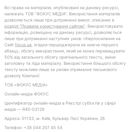
Всі права на матеріали, опубліковані на даному ресурсі,
належать ТОВ "ФОКУС МЕДІА". Використання матеріалів
дозволяється лише при дотриманні вимог, описаних в
розділі "Правила користування сайтом"
. Використовувати
інформацію, розміщену на даному ресурсі, дозволяється
лише при дотриманні наступних умов: гіперпосилання на
Cайт
focus.ua
, згадки першоджерела не нижче першого
абзацу, обсягу використання, який не може перевищувати
50% від загального обсягу оригінального тексту, зміни
заголовку та ліда матеріалу. Використання більшого обсягу
тексту можливе лише за умови отримання письмового
дозволу Компанії.
ТОВ «ФОКУС МЕДІА»
Онлайн-медіа ФОКУС
Ідентифікатор онлайн-медіа в Реєстрі суб’єктів у сфері
медіа — R40-03129
Адреса: 01133, м. Київ, бульвар Лесі Українки, 26
Телефон: +38 044 207 45 54