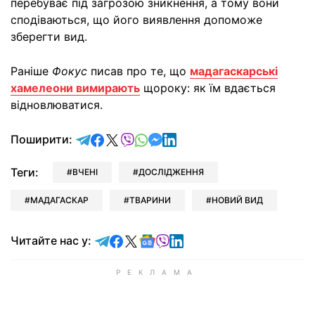
перебуває під загрозою зникнення, а тому вони
сподіваються, що його виявлення допоможе
зберегти вид.
Раніше
Фокус
писав про те, що
мадагаскарські
хамелеони вимирають
щороку: як їм вдається
відновлюватися.
відправити у Telegram
поділитись у Facebook
поділитись у X
відправити у Viber
відправити у Whatsapp
відправити у Messenger
відправити у LinkedIn
Поширити:
Теги:
ВЧЕНІ
ДОСЛІДЖЕННЯ
МАДАГАСКАР
ТВАРИНИ
НОВИЙ ВИД
Читайте у Telegram
Читайте у Facebook
Читайте у X
Читайте у Google news
Читайте у Viber
Читайте у LinkedIn
Читайте нас у: