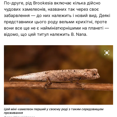
По-друге, рід Brookesia включає кілька дійсно
чудових хамелеонів, названих так через своє
забарвлення — до них належить і новий вид. Деякі
представники цього роду вельми крихітні, проте
вони все ще не є наймініатюрнішими на планеті —
відомо, що цей титул належить B. Nana.
Цей міні-хамелеон перший у своєму роді з таким середовищем
проживання