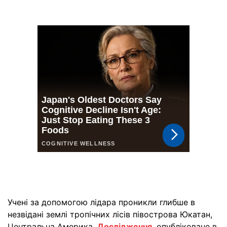
Учені за допомогою лідара проникли глибше в
незвідані землі тропічних лісів півострова Юкатан,
Центральна Америка.
Дослідження
, опубліковане в