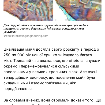
Два лідарні знімки основних церемоніальних центрів майя з
площею, оточеною будинками і сільськогосподарськими
угіддями
Фото: interestingengineering.com
Цивілізація майя досягла свого розквіту в період з
250 по 900 рік нашої ери, коли існувало багато
міст. Тривалий час вважалося, що ці міста існували
окремо і перемежовувалися сільськими
поселеннями у великих тропічних лісах. Але вчені
тепер дійшли висновку, що поселення майя були
складнішими і взаємопов'язаними, ніж
передбачалося.
За словами вчених, вони отримали докази того, що