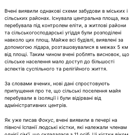
Вчені виявили однакові схеми забудови в міських і
сільських районах. Існувала центральна площа, яка
перебувала під контролем еліти, а житлові райони
та сільськогосподарські угіддя були розподілені
навколо цих площ. Майже всі будівлі, виявлені за
допомогою лідара, розташовувалися в межах 5 км
від площі. Таким чином вчені роблять висновок, що
сільське населення мало доступ до більшості
аспектів суспільного та релігійного життя.
За словами вчених, нові дані спростовують
припущення про те, що сільські поселення майя
перебували в ізоляції і були відірвані від
адміністративних центрів.
Як уже писав
Фокус
, вчені виявили в печері на
півночі Іспанії людські кістки, які належали членам
однієї сім'ї, що складалася з 11 осіб. Ці кістки віком