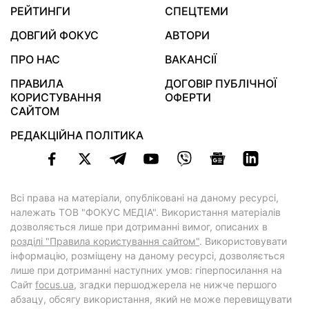
РЕЙТИНГИ
СПЕЦТЕМИ
ДОВГИЙ ФОКУС
АВТОРИ
ПРО НАС
ВАКАНСІЇ
ПРАВИЛА
ДОГОВІР ПУБЛІЧНОЇ
КОРИСТУВАННЯ
ОФЕРТИ
САЙТОМ
РЕДАКЦІЙНА ПОЛІТИКА
Всі права на матеріали, опубліковані на даному ресурсі,
належать ТОВ "ФОКУС МЕДІА". Використання матеріалів
дозволяється лише при дотриманні вимог, описаних в
розділі "Правила користування сайтом"
. Використовувати
інформацію, розміщену на даному ресурсі, дозволяється
лише при дотриманні наступних умов: гіперпосилання на
Cайт
focus.ua
, згадки першоджерела не нижче першого
абзацу, обсягу використання, який не може перевищувати