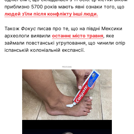
приблизно 5700 років мають явні ознаки того, що
людей з'їли після конфлікту інші люди.
Також
Фокус
писав про те, що на півдні Мексики
археологи виявили
останнє місто травня
, яке
займали повстанські угруповання, що чинили опір
іспанській колоніальній експансії.
РЕКЛАМА