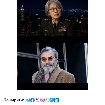
відправити у Telegram
поділитись у Facebook
поділитись у X
відправити у Viber
відправити у Whatsapp
відправити у Messenger
відправити у LinkedIn
Поширити: