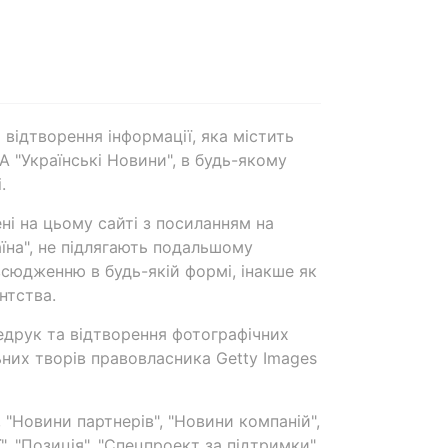
 відтворення інформації, яка містить
А "Українські Новини", в будь-якому
.
ені на цьому сайті з посиланням на
аїна", не підлягають подальшому
сюдженню в будь-якій формі, інакше як
нтства.
едрук та відтворення фотографічних
ьних творів правовласника Getty Images
 "Новини партнерів", "Новини компаній",
ї", "Позиція", "Спецпроект за підтримки"