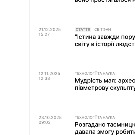
21.12.2025
СТАТТЯ
СВІТФАН
15:27
"Істина завжди пору
світу в історії людс
12.11.2025
ТЕХНОЛОГІЇ ТА НАУКА
12:38
Мудрість мая: архе
півметрову скульпт
23.10.2025
ТЕХНОЛОГІЇ ТА НАУКА
09:03
Розгадано таємницю
давала змогу робит