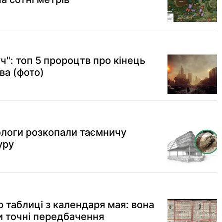
ч": топ 5 пророцтв про кінець
тва (фото)
ологи розкопали таємничу
уру
 таблиці з календаря мая: вона
и точні передбачення