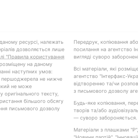
а даному ресурсі, належать
Передрук, копіювання або
ріалів дозволяється лише
посилання на агентство Ін
ілі "Правила користування
вигляді суворо заборонені
 розміщену на даному
Всі матеріали, які розміщ
анні наступних умов:
агентство "Інтерфакс-Укр
и першоджерела не нижче
відтворенню та/чи розпов
який не може
з письмового дозволу аге
у оригінального тексту,
ористання більшого обсягу
Будь-яке копіювання, пер
ння письмового дозволу
творів та/або аудіовізуал
— суворо забороняється.
Матеріали з плашками "Р",
"Новини партій", "Інноваці