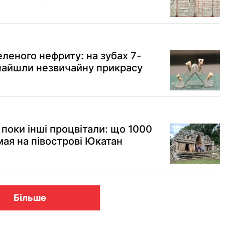
зеленого нефриту: на зубах 7-
знайшли незвичайну прикрасу
поки інші процвітали: що 1000
мая на півострові Юкатан
Більше