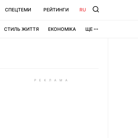
СПЕЦТЕМИ
РЕЙТИНГИ
RU
СТИЛЬ ЖИТТЯ
ЕКОНОМІКА
ЩЕ
ЛЬТУРА
ВІДЕОІГРИ
СПОРТ