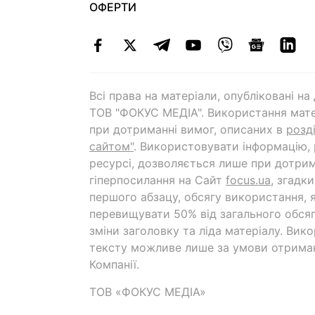
ОФЕРТИ
Всі права на матеріали, опубліковані н
ТОВ "ФОКУС МЕДІА". Використання мате
при дотриманні вимог, описаних в
розд
сайтом"
. Використовувати інформацію,
ресурсі, дозволяється лише при дотрим
гіперпосилання на Cайт
focus.ua
, згадк
першого абзацу, обсягу використання, 
перевищувати 50% від загального обсяг
зміни заголовку та ліда матеріалу. Вик
тексту можливе лише за умови отрима
Компанії.
ТОВ «ФОКУС МЕДІА»