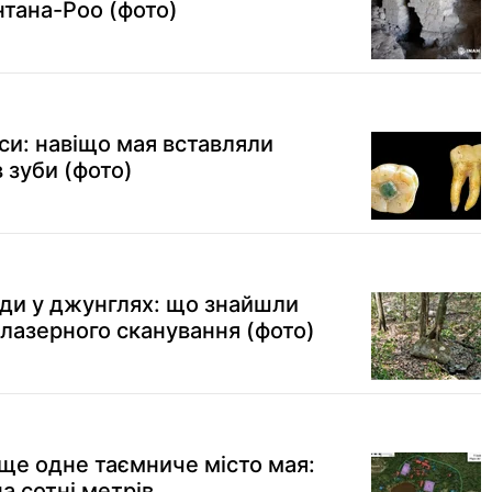
інтана-Роо (фото)
си: навіщо мая вставляли
в зуби (фото)
уди у джунглях: що знайшли
 лазерного сканування (фото)
ще одне таємниче місто мая:
а сотні метрів