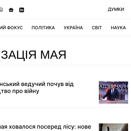
ДУМКИ
ИЙ ФОКУС
ПОЛІТИКА
УКРАЇНА
СВІТ
НАУКА
ДІДЖИТАЛ
АВТО
СВІТФАН
КУ
ІЗАЦІЯ МАЯ
нський ведучий почув від
тво про війну
ая ховалося посеред лісу: нове