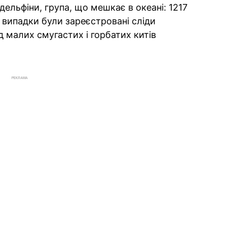
дельфіни, група, що мешкає в океані: 1217
 випадки були зареєстровані сліди
д малих смугастих і горбатих китів
РЕКЛАМА