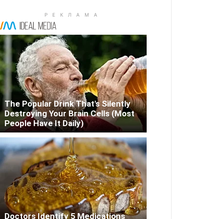
The Popular Drink That's Silently
Destroying Your Brain Cells (Most
People Have It Daily)
Doctors Identify 5 Medications