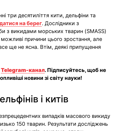
ні три десятиліття кити, дельфіни та
датися на берег
. Дослідники з
би з викидами морських тварин (SMASS)
ь можливі причини цього зростання, але
се ще не ясна. Втім, деякі припущення
й
Telegram-канал
. Підписуйтесь, щоб не
пливіші новини зі світу науки!
льфінів і китів
 безпрецедентних випадків масового викиду
близько 150 тварин. Результати досліджень