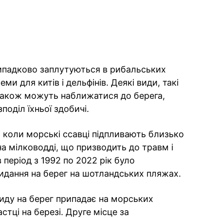
 випадково заплутуються в рибальських
и для китів і дельфінів. Деякі види, такі
 також можуть наближатися до берега,
поділ їхньої здобичі.
, коли морські ссавці підпливають близько
на мілководді, що призводить до травм і
 період з 1992 по 2022 рік було
идання на берег на шотландських пляжах.
иду на берег припадає на морських
стці на березі. Друге місце за