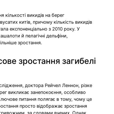
я кількості викидів на берег
вусатих китів, причому кількість викидів
тала експоненціально з 2010 року. У
ашалоти й пелагічні дельфіни,
вільніше зростання.
ове зростання загибелі
слідження, доктора Рейчел Леннон, різке
ерег викликає занепокоєння, особливо
 Ключове питання полягає в тому, чому це
ростання просто відображає зростання
 тривожним, за словами вчених. Однак