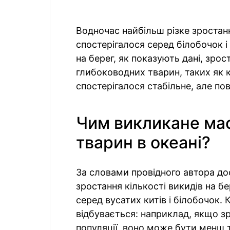
Водночас найбільш різке зростанн
спостерігалося серед білобочок і 
на берег, як показують дані, зрос
глибоководних тварин, таких як к
спостерігалося стабільне, але по
Чим викликане мас
тварин в океані?
За словами провідного автора до
зростання кількості викидів на б
серед вусатих китів і білобочок.
відбувається: наприклад, якщо з
популяції, воно може бути менш