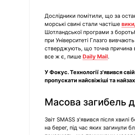
Дослідники помітили, що за остан
морські свині стали частіше
вики
Шотландської програми з бороть
при Університеті Глазго вивчают
стверджують, що точна причина в
все ж є, пише
Daily Mail
.
У Фокус. Технології з'явився сві
пропускати найсвіжіші та найзахо
Масова загибель де
Звіт SMASS з'явився після хвилі
на берег, під час яких загинули 