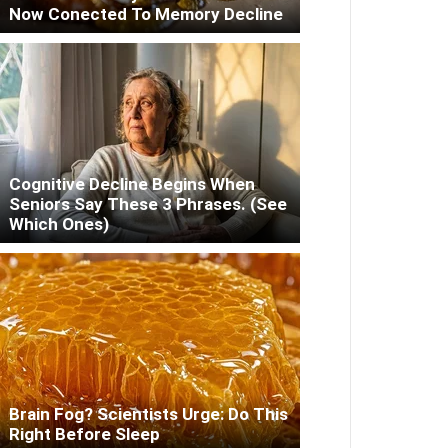
Now Conected To Memory Decline
Cognitive Decline Begins When
Seniors Say These 3 Phrases. (See
Which Ones)
Brain Fog? Scientists Urge: Do This
Right Before Sleep