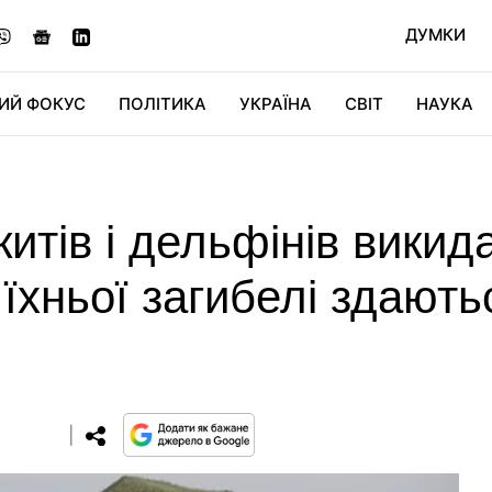
ДУМКИ
ИЙ ФОКУС
ПОЛІТИКА
УКРАЇНА
СВІТ
НАУКА
ДІДЖИТАЛ
АВТО
СВІТФАН
КУ
китів і дельфінів викид
 їхньої загибелі здають
0