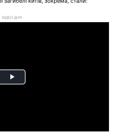
загибелі китів, зокрема, стали:
ВІДЕО ДНЯ
Play
Video