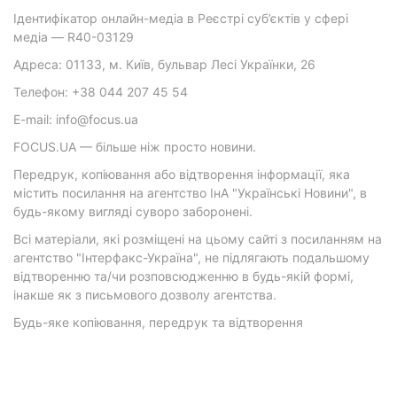
Ідентифікатор онлайн-медіа в Реєстрі суб’єктів у сфері
медіа — R40-03129
Адреса: 01133, м. Київ, бульвар Лесі Українки, 26
Телефон: +38 044 207 45 54
E-mail: info@focus.ua
FOCUS.UA — більше ніж просто новини.
Передрук, копіювання або відтворення інформації, яка
містить посилання на агентство ІнА "Українські Новини", в
будь-якому вигляді суворо заборонені.
Всі матеріали, які розміщені на цьому сайті з посиланням на
агентство "Інтерфакс-Україна", не підлягають подальшому
відтворенню та/чи розповсюдженню в будь-якій формі,
інакше як з письмового дозволу агентства.
Будь-яке копіювання, передрук та відтворення
фотографічних творів та/або аудіовізуальних творів
правовласника Getty Images — суворо забороняється.
Матеріали з плашками "Р", "Новини партнерів", "Новини