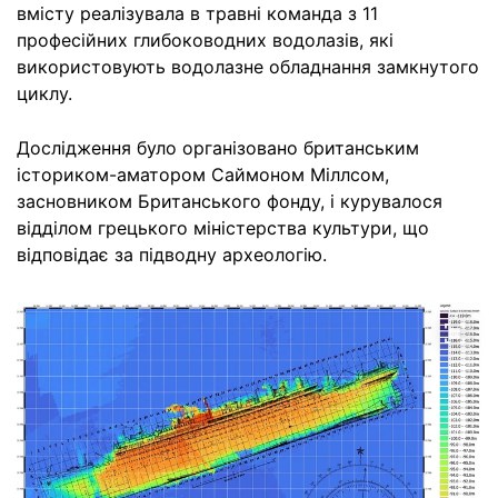
вмісту реалізувала в травні команда з 11
професійних глибоководних водолазів, які
використовують водолазне обладнання замкнутого
циклу.
Дослідження було організовано британським
істориком-аматором Саймоном Міллсом,
засновником Британського фонду, і курувалося
відділом грецького міністерства культури, що
відповідає за підводну археологію.