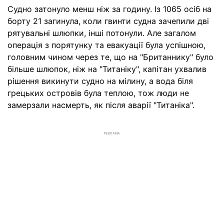
Судно затонуло менш ніж за годину. Із 1065 осіб на
борту 21 загинула, коли гвинти судна зачепили дві
рятувальні шлюпки, інші потонули. Але загалом
операція з порятунку та евакуації була успішною,
головним чином через те, що на "Британнику" було
більше шлюпок, ніж на "Титаніку", капітан ухвалив
рішення викинути судно на мілину, а вода біля
грецьких островів була теплою, тож люди не
замерзали насмерть, як після аварії "Титаніка".
РЕКЛАМА