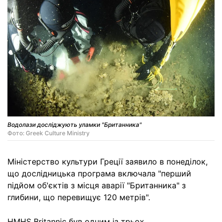
Водолази досліджують уламки "Британника"
Фото: Greek Culture Ministry
Міністерство культури Греції заявило в понеділок,
що дослідницька програма включала "перший
підйом об'єктів з місця аварії "Британника" з
глибини, що перевищує 120 метрів".
HMHS Britannic був одним із трьох