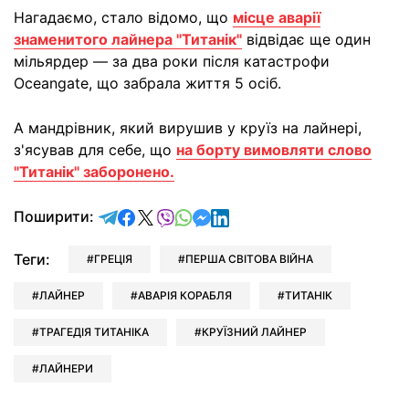
Нагадаємо, стало відомо, що
місце аварії
знаменитого лайнера "Титанік"
відвідає ще один
мільярдер — за два роки після катастрофи
Oceangate, що забрала життя 5 осіб.
А мандрівник, який вирушив у круїз на лайнері,
з'ясував для себе, що
на борту вимовляти слово
"Титанік" заборонено.
відправити у Telegram
поділитись у Facebook
поділитись у X
відправити у Viber
відправити у Whatsapp
відправити у Messenger
відправити у LinkedIn
Поширити:
Теги:
ГРЕЦІЯ
ПЕРША СВІТОВА ВІЙНА
ЛАЙНЕР
АВАРІЯ КОРАБЛЯ
ТИТАНІК
ТРАГЕДІЯ ТИТАНІКА
КРУЇЗНИЙ ЛАЙНЕР
ЛАЙНЕРИ