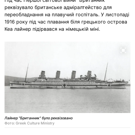
Під час Першої світової війни "Британник"
реквізувало британське адміралтейство для
переобладнання на плавучий госпіталь. У листопаді
1916 року під час плавання біля грецького острова
Кеа лайнер підірвався на німецькій міні.
Лайнер "Британник" було реквізовано
Фото: Greek Culture Ministry