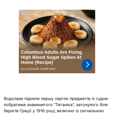
Водолази підняли першу партію предметів із судна-
побратима знаменитого "Титаніка", затонулого біля
берегів Греції у 1916 році, включно із сигнальною