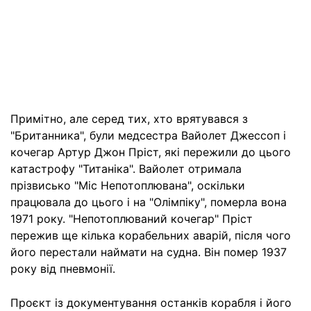
Примітно, але серед тих, хто врятувався з
"Британника", були медсестра Вайолет Джессоп і
кочегар Артур Джон Пріст, які пережили до цього
катастрофу "Титаніка". Вайолет отримала
прізвисько "Міс Непотоплювана", оскільки
працювала до цього і на "Олімпіку", померла вона
1971 року. "Непотоплюваний кочегар" Пріст
пережив ще кілька корабельних аварій, після чого
його перестали наймати на судна. Він помер 1937
року від пневмонії.
Проєкт із документування останків корабля і його