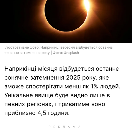
Ілюстративне фото. Наприкінці вересня відбудеться останнє
сонячне затемнення року | Фото: Unsplash
Наприкінці місяця відбудеться останнє
сонячне затемнення 2025 року, яке
зможе спостерігати менш як 1% людей.
Унікальне явище буде видно лише в
певних регіонах, і триватиме воно
приблизно 4,5 години.