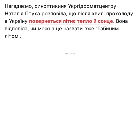
Нагадаємо, синоптикиня Укргідрометцентру
Наталія Птуха розповіла, що після хвилі прохолоду
в Україну
повернеться літнє тепло й сонце
. Вона
відповіла, чи можна це назвати вже "бабиним
літом".
РЕКЛАМА