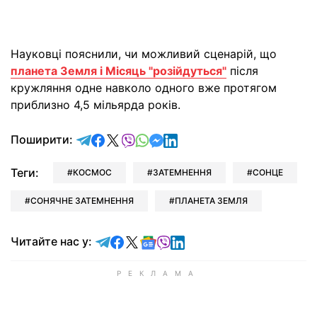
Науковці пояснили, чи можливий сценарій, що
планета Земля і Місяць "розійдуться"
після
кружляння одне навколо одного вже протягом
приблизно 4,5 мільярда років.
відправити у Telegram
поділитись у Facebook
поділитись у X
відправити у Viber
відправити у Whatsapp
відправити у Messenger
відправити у LinkedIn
Поширити:
Теги:
КОСМОС
ЗАТЕМНЕННЯ
СОНЦЕ
СОНЯЧНЕ ЗАТЕМНЕННЯ
ПЛАНЕТА ЗЕМЛЯ
Читайте у Telegram
Читайте у Facebook
Читайте у X
Читайте у Google news
Читайте у Viber
Читайте у LinkedIn
Читайте нас у: