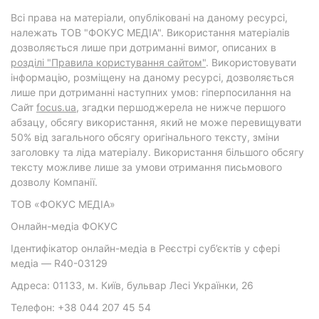
Всі права на матеріали, опубліковані на даному ресурсі,
належать ТОВ "ФОКУС МЕДІА". Використання матеріалів
дозволяється лише при дотриманні вимог, описаних в
розділі "Правила користування сайтом"
. Використовувати
інформацію, розміщену на даному ресурсі, дозволяється
лише при дотриманні наступних умов: гіперпосилання на
Cайт
focus.ua
, згадки першоджерела не нижче першого
абзацу, обсягу використання, який не може перевищувати
50% від загального обсягу оригінального тексту, зміни
заголовку та ліда матеріалу. Використання більшого обсягу
тексту можливе лише за умови отримання письмового
дозволу Компанії.
ТОВ «ФОКУС МЕДІА»
Онлайн-медіа ФОКУС
Ідентифікатор онлайн-медіа в Реєстрі суб’єктів у сфері
медіа — R40-03129
Адреса: 01133, м. Київ, бульвар Лесі Українки, 26
Телефон: +38 044 207 45 54