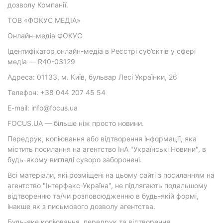
дозволу Компанії.
ТОВ «ФОКУС МЕДІА»
Онлайн-медіа ФОКУС
Ідентифікатор онлайн-медіа в Реєстрі суб’єктів у сфері
медіа — R40-03129
Адреса: 01133, м. Київ, бульвар Лесі Українки, 26
Телефон: +38 044 207 45 54
E-mail: info@focus.ua
FOCUS.UA — більше ніж просто новини.
Передрук, копіювання або відтворення інформації, яка
містить посилання на агентство ІнА "Українські Новини", в
будь-якому вигляді суворо заборонені.
Всі матеріали, які розміщені на цьому сайті з посиланням на
агентство "Інтерфакс-Україна", не підлягають подальшому
відтворенню та/чи розповсюдженню в будь-якій формі,
інакше як з письмового дозволу агентства.
Будь-яке копіювання, передрук та відтворення