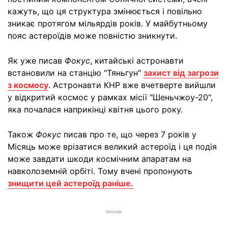
кажуть, що ця структура змінюється і повільно
зникає протягом мільярдів років. У майбутньому
пояс астероїдів може повністю зникнути.
Як уже писав
Фокус
, китайські астронавти
встановили на станцію "Тяньгун"
захист від загрози
з космосу
. Астронавти КНР вже вчетверте вийшли
у відкритий космос у рамках місії "Шеньчжоу-20",
яка почалася наприкінці квітня цього року.
Також
Фокус
писав про те, що через 7 років у
Місяць може врізатися великий астероїд і ця подія
може завдати шкоди космічним апаратам на
навколоземній орбіті. Тому вчені пропонують
знищити цей астероїд раніше.
РЕКЛАМА