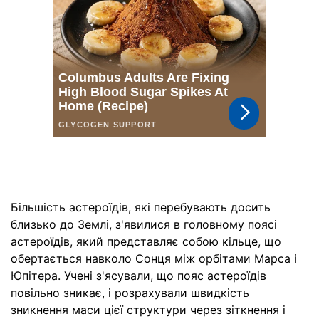
Більшість астероїдів, які перебувають досить
близько до Землі, з'явилися в головному поясі
астероїдів, який представляє собою кільце, що
обертається навколо Сонця між орбітами Марса і
Юпітера. Учені з'ясували, що пояс астероїдів
повільно зникає, і розрахували швидкість
зникнення маси цієї структури через зіткнення і