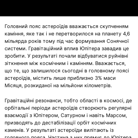
Головний пояс астероїдів вважається скупченням
каміння, яке так і не перетворилося на планету 4,6
мільярда років тому під час формування Сонячної
системи. Гравітаційний вплив Юпітера завадив це
зробити. У результаті почали відбуватися руйнівні
зіткнення між космічним і камінням. Вважається,
що те, що залишилося сьогодні в головному поясі
астероїдів, містить лише приблизно 3% маси
Місяця, розкиданої на мільйони кілометрів.
Гравітаційні резонанси, тобто області в космосі, де
орбітальні періоди астероїдів створюють регулярні
взаємодії з Юпітером, Сатурном і навіть Марсом,
призводять до дестабілізації орбіт космічних
каменів. У результаті астероїди вилітають із
головного пояса. Частина з них прямує до Юпітера,