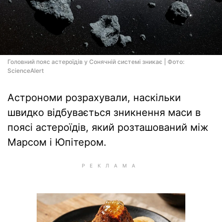
Головний пояс астероїдів у Сонячній системі зникає | Фото:
ScienceAlert
Астрономи розрахували, наскільки
швидко відбувається зникнення маси в
поясі астероїдів, який розташований між
Марсом і Юпітером.