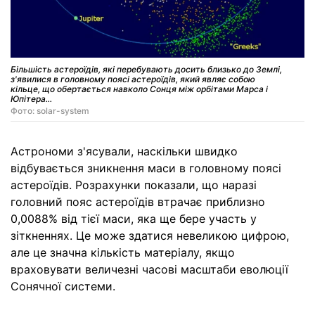
Більшість астероїдів, які перебувають досить близько до Землі,
з'явилися в головному поясі астероїдів, який являє собою
кільце, що обертається навколо Сонця між орбітами Марса і
Юпітера...
Фото: solar-system
Астрономи з'ясували, наскільки швидко
відбувається зникнення маси в головному поясі
астероїдів. Розрахунки показали, що наразі
головний пояс астероїдів втрачає приблизно
0,0088% від тієї маси, яка ще бере участь у
зіткненнях. Це може здатися невеликою цифрою,
але це значна кількість матеріалу, якщо
враховувати величезні часові масштаби еволюції
Сонячної системи.