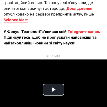
гравітаційний вплив. Також учені з'ясували, де
опиняються викинуті астероїди.
Дослідження
опубліковано на сервері препринтів arXiv, пише
ScienceAlert
.
У Фокус. Технології з'явився свій
Telegram-канал
.
Підписуйтесь, щоб не пропускати найсвіжіші та
найзахопливіші новини зі світу науки!
ВІДЕО ДНЯ
Play
Video