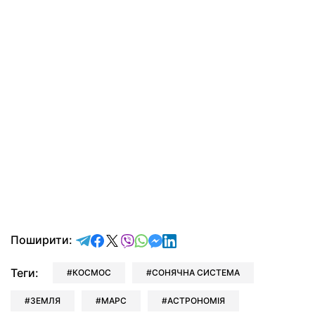
відправити у Telegram
поділитись у Facebook
поділитись у X
відправити у Viber
відправити у Whatsapp
відправити у Messenger
відправити у LinkedIn
Поширити:
Теги:
КОСМОС
СОНЯЧНА СИСТЕМА
ЗЕМЛЯ
МАРС
АСТРОНОМІЯ