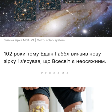
Змінна зірка M31-V1 | Фото: solar-system
102 роки тому Едвін Габбл виявив нову
зірку і з'ясував, що Всесвіт є неосяжним.