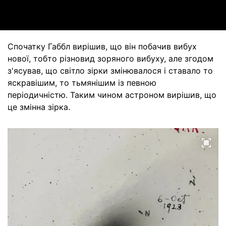
Video
Спочатку Габбл вирішив, що він побачив вибух
нової, тобто різновид зоряного вибуху, але згодом
з'ясував, що світло зірки змінювалося і ставало то
яскравішим, то тьмянішим із певною
періодичністю. Таким чином астроном вирішив, що
це змінна зірка.