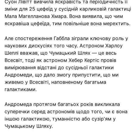
Суон Лівітт вивчила яскравість та періодичність її
зміни для 25 цефеїд у сусідній карликовій галактиці
Мала Магелланова Хмара. Вона виявила, що чим
яскравіша цефеїда, тим повільніше вона мерехтить.
Але спостереження Габбла зіграли ключову роль у
наукових дискусіях того часу. Астроном Харлоу
Шеплі вважав, що Чумацький Шлях — це весь
Всесвіт, тоді як астроном Хебер Кертіс провів
вимірювання відстані до сусідньої галактики
Андромеди, що дало змогу припустити, що ми
живемо у Всесвіті, наповненому багатьма
галактиками.
Андромеда протягом багатьох років викликала
суперечки серед астрономів щодо того, чи є вона
іншою галактикою, туманністю або сузір'ям у
Чумацькому Шляху.