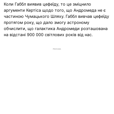
Коли Габбл виявив цефеїду, то це зміцнило
аргументи Кертіса щодо того, що Андромеда не є
частиною Чумацького Шляху. Габбл вивчав цефеїду
протягом року, що дало змогу астроному
обчислити, що галактика Андромеди розташована
на відстані 900 000 світлових років від нас.
РЕКЛАМА