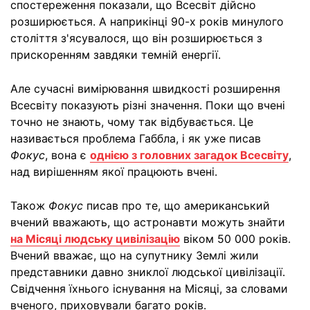
спостереження показали, що Всесвіт дійсно
розширюється. А наприкінці 90-х років минулого
століття з'ясувалося, що він розширюється з
прискоренням завдяки темній енергії.
Але сучасні вимірювання швидкості розширення
Всесвіту показують різні значення. Поки що вчені
точно не знають, чому так відбувається. Це
називається проблема Габбла, і як уже писав
Фокус
, вона є
однією з головних загадок Всесвіту
,
над вирішенням якої працюють вчені.
Також
Фокус
писав про те, що американський
вчений вважають, що астронавти можуть знайти
на Місяці людську цивілізацію
віком 50 000 років.
Вчений вважає, що на супутнику Землі жили
представники давно зниклої людської цивілізації.
Свідчення їхнього існування на Місяці, за словами
вченого, приховували багато років.