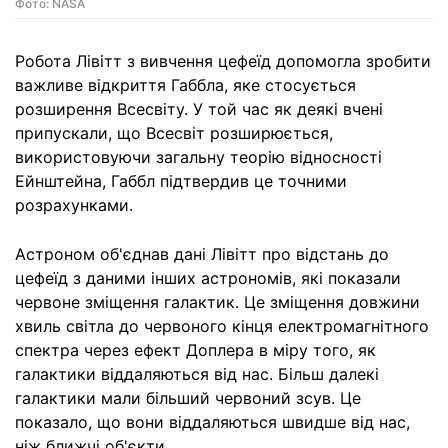
Фото: NASA
Робота Лівітт з вивчення цефеїд допомогла зробити
важливе відкриття Габбла, яке стосується
розширення Всесвіту. У той час як деякі вчені
припускали, що Всесвіт розширюється,
використовуючи загальну теорію відносності
Ейнштейна, Габбл підтвердив це точними
розрахунками.
Астроном об'єднав дані Лівітт про відстань до
цефеїд з даними інших астрономів, які показали
червоне зміщення галактик. Це зміщення довжини
хвиль світла до червоного кінця електромагнітного
спектра через ефект Доплера в міру того, як
галактики віддаляються від нас. Більш далекі
галактики мали більший червоний зсув. Це
показало, що вони віддаляються швидше від нас,
ніж ближчі об'єкти.