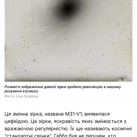
Розмите зображення дивної зірки зробило революцію в нашому
розумінні космосу
Фото: Live Science
Ця змінна зірка, названа M31-V1, виявилася
цефеїдою. Це зірки, яскравість яких змінюється з
вражаючою регулярністю. Їх ще називають космічні
"стандартні свічки". Габбл був не першим, хто