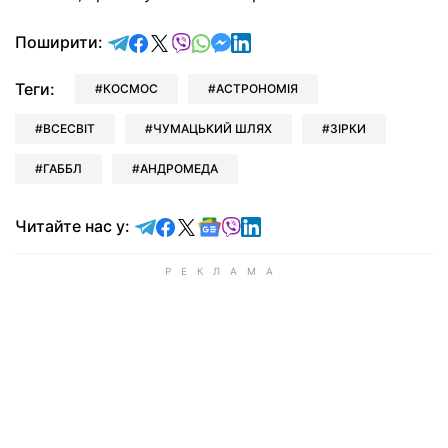
відправити у Telegram
поділитись у Facebook
поділитись у X
відправити у Viber
відправити у Whatsapp
відправити у Messenger
відправити у LinkedIn
Поширити:
Теги:
КОСМОС
АСТРОНОМІЯ
ВСЕСВІТ
ЧУМАЦЬКИЙ ШЛЯХ
ЗІРКИ
ГАББЛ
АНДРОМЕДА
Читайте у Telegram
Читайте у Facebook
Читайте у X
Читайте у Google news
Читайте у Viber
Читайте у LinkedIn
Читайте нас у: