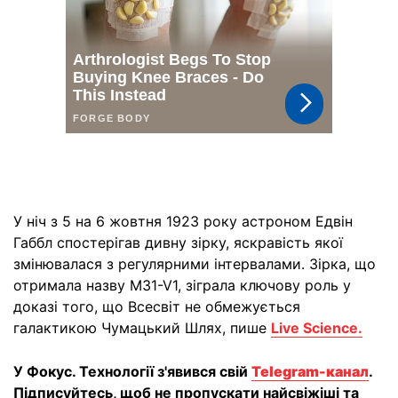
У ніч з 5 на 6 жовтня 1923 року астроном Едвін
Габбл спостерігав дивну зірку, яскравість якої
змінювалася з регулярними інтервалами. Зірка, що
отримала назву M31-V1, зіграла ключову роль у
доказі того, що Всесвіт не обмежується
галактикою Чумацький Шлях, пише
Live Science.
У Фокус. Технології з'явився свій
Telegram-канал
.
Підписуйтесь, щоб не пропускати найсвіжіші та