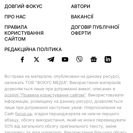
ДОВГИЙ ФОКУС
АВТОРИ
ПРО НАС
ВАКАНСІЇ
ПРАВИЛА
ДОГОВІР ПУБЛІЧНОЇ
КОРИСТУВАННЯ
ОФЕРТИ
САЙТОМ
РЕДАКЦІЙНА ПОЛІТИКА
Всі права на матеріали, опубліковані на даному ресурсі,
належать ТОВ "ФОКУС МЕДІА". Використання матеріалів
дозволяється лише при дотриманні вимог, описаних в
розділі "Правила користування сайтом"
. Використовувати
інформацію, розміщену на даному ресурсі, дозволяється
лише при дотриманні наступних умов: гіперпосилання на
Cайт
focus.ua
, згадки першоджерела не нижче першого
абзацу, обсягу використання, який не може перевищувати
50% від загального обсягу оригінального тексту, зміни
заголовку та ліда матеріалу. Використання більшого обсягу