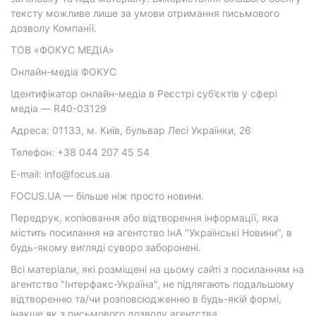
тексту можливе лише за умови отримання письмового
дозволу Компанії.
ТОВ «ФОКУС МЕДІА»
Онлайн-медіа ФОКУС
Ідентифікатор онлайн-медіа в Реєстрі суб’єктів у сфері
медіа — R40-03129
Адреса: 01133, м. Київ, бульвар Лесі Українки, 26
Телефон: +38 044 207 45 54
E-mail: info@focus.ua
FOCUS.UA — більше ніж просто новини.
Передрук, копіювання або відтворення інформації, яка
містить посилання на агентство ІнА "Українські Новини", в
будь-якому вигляді суворо заборонені.
Всі матеріали, які розміщені на цьому сайті з посиланням на
агентство "Інтерфакс-Україна", не підлягають подальшому
відтворенню та/чи розповсюдженню в будь-якій формі,
інакше як з письмового дозволу агентства.