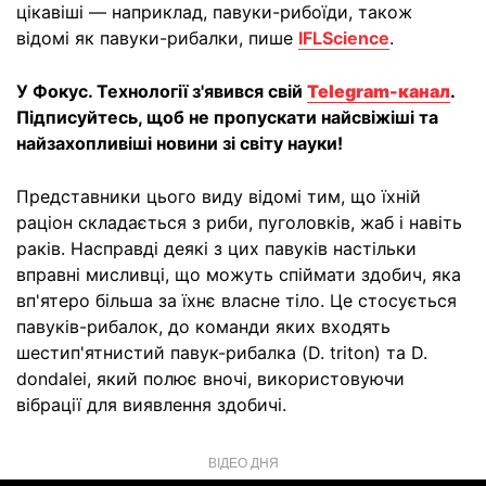
цікавіші — наприклад, павуки-рибоїди, також
відомі як павуки-рибалки, пише
IFLScience
.
У Фокус. Технології з'явився свій
Telegram-канал
.
Підписуйтесь, щоб не пропускати найсвіжіші та
найзахопливіші новини зі світу науки!
Представники цього виду відомі тим, що їхній
раціон складається з риби, пуголовків, жаб і навіть
раків. Насправді деякі з цих павуків настільки
вправні мисливці, що можуть спіймати здобич, яка
вп'ятеро більша за їхнє власне тіло. Це стосується
павуків-рибалок, до команди яких входять
шестип'ятнистий павук-рибалка (D. triton) та D.
dondalei, який полює вночі, використовуючи
вібрації для виявлення здобичі.
ВІДЕО ДНЯ