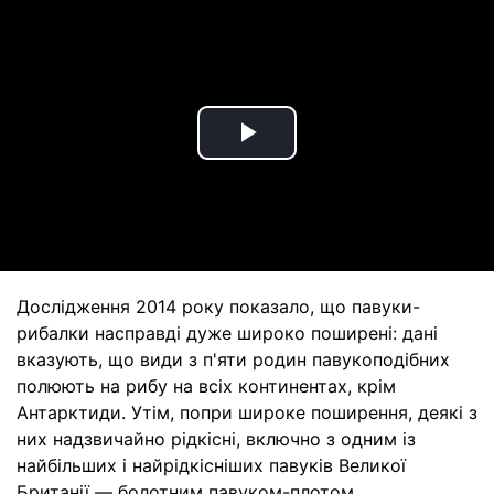
Play
Video
Дослідження 2014 року показало, що павуки-
рибалки насправді дуже широко поширені: дані
вказують, що види з п'яти родин павукоподібних
полюють на рибу на всіх континентах, крім
Антарктиди. Утім, попри широке поширення, деякі з
них надзвичайно рідкісні, включно з одним із
найбільших і найрідкісніших павуків Великої
Британії — болотним павуком-плотом.