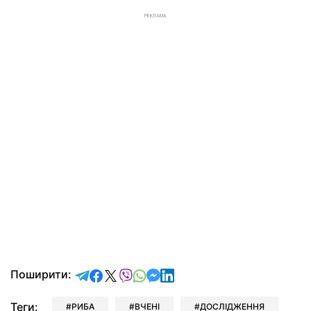
РЕКЛАМА
відправити у Telegram
поділитись у Facebook
поділитись у X
відправити у Viber
відправити у Whatsapp
відправити у Messenger
відправити у LinkedIn
Поширити:
Теги:
РИБА
ВЧЕНІ
ДОСЛІДЖЕННЯ