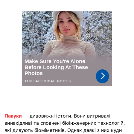
Павуки
— дивовижні істоти. Вони витривалі,
винахідливі та сповнені біоінженерних технологій,
які дивують біоміметиків. Однак деякі з них куди