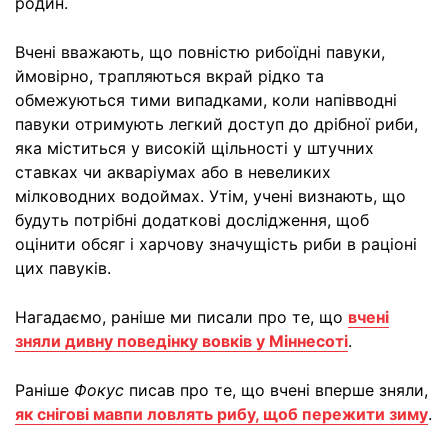
родин.
Вчені вважають, що повністю рибоїдні павуки,
ймовірно, трапляються вкрай рідко та
обмежуються тими випадками, коли напівводні
павуки отримують легкий доступ до дрібної риби,
яка міститься у високій щільності у штучних
ставках чи акваріумах або в невеликих
мілководних водоймах. Утім, учені визнають, що
будуть потрібні додаткові дослідження, щоб
оцінити обсяг і харчову значущість риби в раціоні
цих павуків.
Нагадаємо, раніше ми писали про те, що
вчені
зняли дивну поведінку вовків у Міннесоті
.
Раніше
Фокус
писав про те, що вчені вперше зняли,
як снігові мавпи ловлять рибу, щоб пережити зиму
.