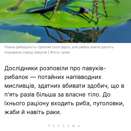
Повна рибоїдність трапляється рідко, але рибна ловля досить
поширена серед павуків | Фото: чума
Дослідники розповіли про павуків-
рибалок — потайних напівводних
мисливців, здатних вбивати здобич, що в
п'ять разів більша за власне тіло. До
їхнього раціону входить риба, пуголовки,
жаби й навіть раки.