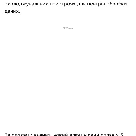
охолоджувальних пристроях для центрів обробки
даних.
РЕКЛАМА
За словами вчених, новий алюмінієвий сплав у 5