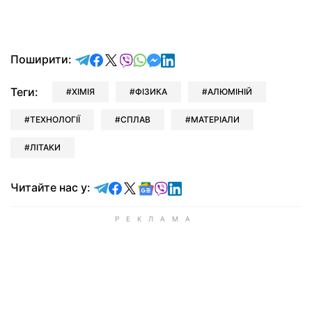
відправити у Telegram
поділитись у Facebook
поділитись у X
відправити у Viber
відправити у Whatsapp
відправити у Messenger
відправити у LinkedIn
Поширити:
Теги:
ХІМІЯ
ФІЗИКА
АЛЮМІНІЙ
ТЕХНОЛОГІЇ
СПЛАВ
МАТЕРІАЛИ
ЛІТАКИ
Читайте у Telegram
Читайте у Facebook
Читайте у X
Читайте у Google news
Читайте у Viber
Читайте у LinkedIn
Читайте нас у: