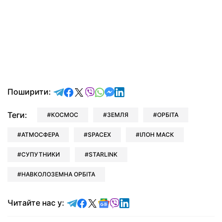
відправити у Telegram
поділитись у Facebook
поділитись у X
відправити у Viber
відправити у Whatsapp
відправити у Messenger
відправити у LinkedIn
Поширити:
Теги:
КОСМОС
ЗЕМЛЯ
ОРБІТА
АТМОСФЕРА
SPACEX
ІЛОН МАСК
СУПУТНИКИ
STARLINK
НАВКОЛОЗЕМНА ОРБІТА
Читайте у Telegram
Читайте у Facebook
Читайте у X
Читайте у Google news
Читайте у Viber
Читайте у LinkedIn
Читайте нас у: