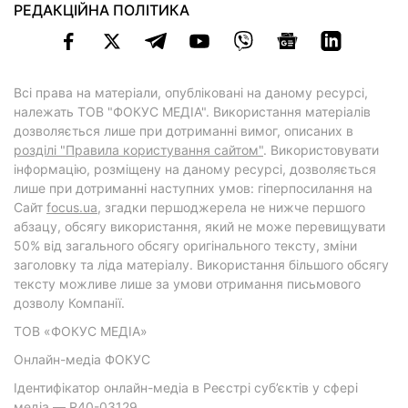
РЕДАКЦІЙНА ПОЛІТИКА
Всі права на матеріали, опубліковані на даному ресурсі,
належать ТОВ "ФОКУС МЕДІА". Використання матеріалів
дозволяється лише при дотриманні вимог, описаних в
розділі "Правила користування сайтом"
. Використовувати
інформацію, розміщену на даному ресурсі, дозволяється
лише при дотриманні наступних умов: гіперпосилання на
Cайт
focus.ua
, згадки першоджерела не нижче першого
абзацу, обсягу використання, який не може перевищувати
50% від загального обсягу оригінального тексту, зміни
заголовку та ліда матеріалу. Використання більшого обсягу
тексту можливе лише за умови отримання письмового
дозволу Компанії.
ТОВ «ФОКУС МЕДІА»
Онлайн-медіа ФОКУС
Ідентифікатор онлайн-медіа в Реєстрі суб’єктів у сфері
медіа — R40-03129