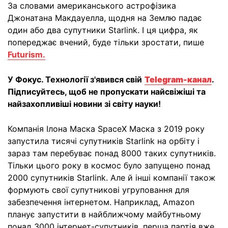
За словами американського астрофізика
Джонатана Макдауелла, щодня на Землю падає
один або два супутники Starlink. І ця цифра, як
попереджає вчений, буде тільки зростати, пише
Futurism.
У Фокус. Технології з'явився свій
Telegram-канал
.
Підписуйтесь, щоб не пропускати найсвіжіші та
найзахопливіші новини зі світу науки!
Компанія Ілона Маска SpaceX Маска з 2019 року
запустила тисячі супутників Starlink на орбіту і
зараз там перебуває понад 8000 таких супутників.
Тільки цього року в космос було запущено понад
2000 супутників Starlink. Але й інші компанії також
формують свої супутникові угруповання для
забезпечення інтернетом. Наприклад, Amazon
планує запустити в найближчому майбутньому
понад 3000 інтернет-супутників, перша партія вже