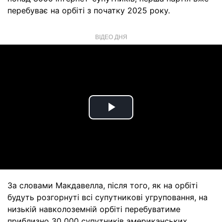
перебуває на орбіті з початку 2025 року.
ВІДЕО ДНЯ
Play
Video
За словами Макдавелла, після того, як на орбіті
будуть розгорнуті всі супутникові угруповання, на
низькій навколоземній орбіті перебуватиме
приблизно 30 000 супутників американських