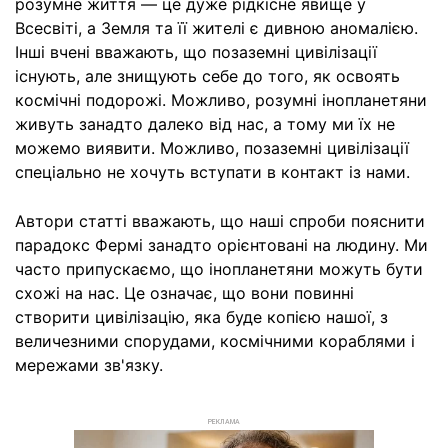
розумне життя — це дуже рідкісне явище у
Всесвіті, а Земля та її жителі є дивною аномалією.
Інші вчені вважають, що позаземні цивілізації
існують, але знищують себе до того, як освоять
космічні подорожі. Можливо, розумні інопланетяни
живуть занадто далеко від нас, а тому ми їх не
можемо виявити. Можливо, позаземні цивілізації
спеціально не хочуть вступати в контакт із нами.
Автори статті вважають, що наші спроби пояснити
парадокс Фермі занадто орієнтовані на людину. Ми
часто припускаємо, що інопланетяни можуть бути
схожі на нас. Це означає, що вони повинні
створити цивілізацію, яка буде копією нашої, з
величезними спорудами, космічними кораблями і
мережами зв'язку.
РЕКЛАМА