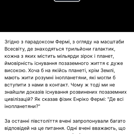
Play
Video
Згідно з парадоксом Фермі, з огляду на масштаби
Всесвіту, де знаходяться трильйони галактик,
кожна з яких містить мільярди зірок і планет,
ймовірність існування позаземного життя є дуже
високою. Хоча б на якійсь планеті, крім Землі,
мають жити розумні інопланетяни, які могли б
вступити з нами в контакт. Чому ж тоді ми не
знайшли доказів існування розвинених позаземних
цивілізацій? Як сказав фізик Енріко Фермі: "Де всі
інопланетяни?"
За останні півстоліття вчені запропонували багато
відповідей на це питання. Одні вчені вважають, що