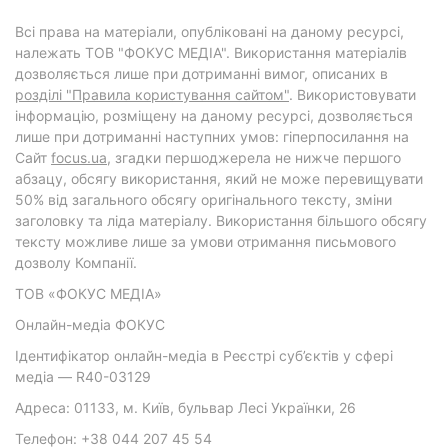
Всі права на матеріали, опубліковані на даному ресурсі,
належать ТОВ "ФОКУС МЕДІА". Використання матеріалів
дозволяється лише при дотриманні вимог, описаних в
розділі "Правила користування сайтом"
. Використовувати
інформацію, розміщену на даному ресурсі, дозволяється
лише при дотриманні наступних умов: гіперпосилання на
Cайт
focus.ua
, згадки першоджерела не нижче першого
абзацу, обсягу використання, який не може перевищувати
50% від загального обсягу оригінального тексту, зміни
заголовку та ліда матеріалу. Використання більшого обсягу
тексту можливе лише за умови отримання письмового
дозволу Компанії.
ТОВ «ФОКУС МЕДІА»
Онлайн-медіа ФОКУС
Ідентифікатор онлайн-медіа в Реєстрі суб’єктів у сфері
медіа — R40-03129
Адреса: 01133, м. Київ, бульвар Лесі Українки, 26
Телефон: +38 044 207 45 54