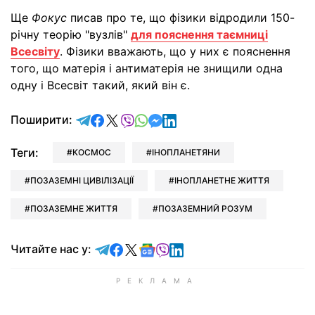
Ще
Фокус
писав про те, що фізики відродили 150-
річну теорію "вузлів"
для пояснення таємниці
Всесвіту
. Фізики вважають, що у них є пояснення
того, що матерія і антиматерія не знищили одна
одну і Всесвіт такий, який він є.
відправити у Telegram
поділитись у Facebook
поділитись у X
відправити у Viber
відправити у Whatsapp
відправити у Messenger
відправити у LinkedIn
Поширити:
Теги:
КОСМОС
ІНОПЛАНЕТЯНИ
ПОЗАЗЕМНІ ЦИВІЛІЗАЦІЇ
ІНОПЛАНЕТНЕ ЖИТТЯ
ПОЗАЗЕМНЕ ЖИТТЯ
ПОЗАЗЕМНИЙ РОЗУМ
Читайте у Telegram
Читайте у Facebook
Читайте у X
Читайте у Google news
Читайте у Viber
Читайте у LinkedIn
Читайте нас у: