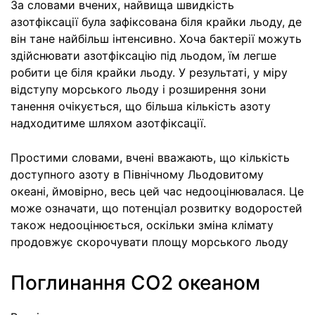
За словами вчених, найвища швидкість
азотфіксації була зафіксована біля крайки льоду, де
він тане найбільш інтенсивно. Хоча бактерії можуть
здійснювати азотфіксацію під льодом, їм легше
робити це біля крайки льоду. У результаті, у міру
відступу морського льоду і розширення зони
танення очікується, що більша кількість азоту
надходитиме шляхом азотфіксації.
Простими словами, вчені вважають, що кількість
доступного азоту в Північному Льодовитому
океані, ймовірно, весь цей час недооцінювалася. Це
може означати, що потенціал розвитку водоростей
також недооцінюється, оскільки зміна клімату
продовжує скорочувати площу морського льоду
Поглинання CO2 океаном