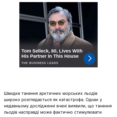
Швидке танення арктичних морських льодів
широко розглядається як катастрофа. Однак у
недавньому дослідженні вчені виявили, що танення
льодів насправді може фактично стимулювати