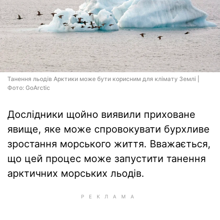
Танення льодів Арктики може бути корисним для клімату Землі |
Фото: GoArctic
Дослідники щойно виявили приховане
явище, яке може спровокувати бурхливе
зростання морського життя. Вважається,
що цей процес може запустити танення
арктичних морських льодів.