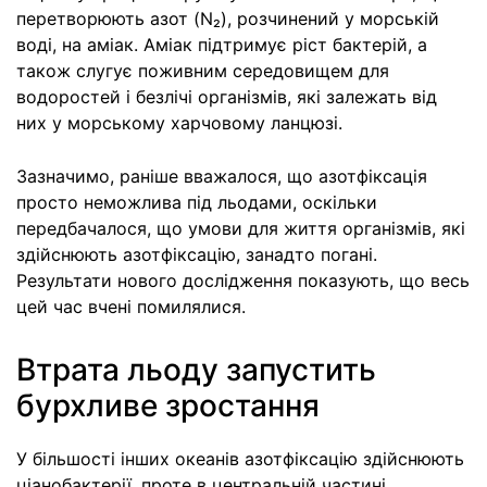
перетворюють азот (N₂), розчинений у морській
воді, на аміак. Аміак підтримує ріст бактерій, а
також слугує поживним середовищем для
водоростей і безлічі організмів, які залежать від
них у морському харчовому ланцюзі.
Зазначимо, раніше вважалося, що азотфіксація
просто неможлива під льодами, оскільки
передбачалося, що умови для життя організмів, які
здійснюють азотфіксацію, занадто погані.
Результати нового дослідження показують, що весь
цей час вчені помилялися.
Втрата льоду запустить
бурхливе зростання
У більшості інших океанів азотфіксацію здійснюють
ціанобактерії, проте в центральній частині