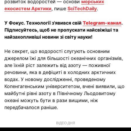
розвиток водоростей — основи
морських
екосистем Арктики
, пише
SciTechDaily
.
У Фокус. Технології з'явився свій
Telegram-канал
.
Підписуйтесь, щоб не пропускати найсвіжіші та
найзахопливіші новини зі світу науки!
Не секрет, що водорості слугують основним
джерелом їжі для більшості океанічних організмів,
але їхній ріст залежить від азоту — поживної
речовини, яка в дефіциті в холодних арктичних
водах. У новому дослідженні, проведеному
Копенгагенським університетом, вчені виявили, що
майбутні рівні азоту в Північному Льодовитому
океані можуть бути в рази вищими, ніж
передбачалося раніше.
ВІДЕО ДНЯ