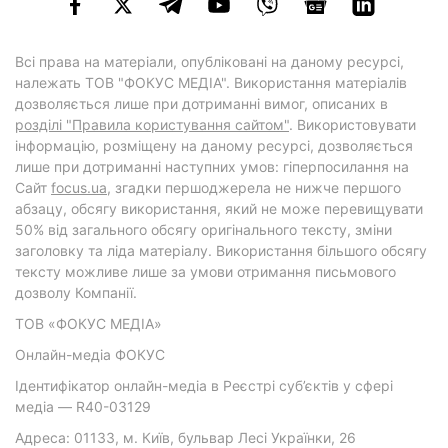
Всі права на матеріали, опубліковані на даному ресурсі,
належать ТОВ "ФОКУС МЕДІА". Використання матеріалів
дозволяється лише при дотриманні вимог, описаних в
розділі "Правила користування сайтом"
. Використовувати
інформацію, розміщену на даному ресурсі, дозволяється
лише при дотриманні наступних умов: гіперпосилання на
Cайт
focus.ua
, згадки першоджерела не нижче першого
абзацу, обсягу використання, який не може перевищувати
50% від загального обсягу оригінального тексту, зміни
заголовку та ліда матеріалу. Використання більшого обсягу
тексту можливе лише за умови отримання письмового
дозволу Компанії.
ТОВ «ФОКУС МЕДІА»
Онлайн-медіа ФОКУС
Ідентифікатор онлайн-медіа в Реєстрі суб’єктів у сфері
медіа — R40-03129
Адреса: 01133, м. Київ, бульвар Лесі Українки, 26