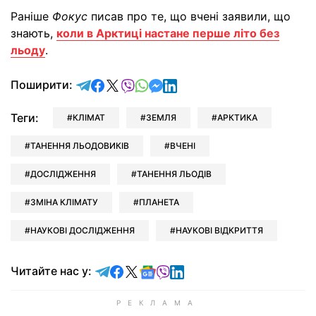
Раніше
Фокус
писав про те, що вчені заявили, що
знають,
коли в Арктиці настане перше літо без
льоду
.
відправити у Telegram
поділитись у Facebook
поділитись у X
відправити у Viber
відправити у Whatsapp
відправити у Messenger
відправити у LinkedIn
Поширити:
Теги:
КЛІМАТ
ЗЕМЛЯ
АРКТИКА
ТАНЕННЯ ЛЬОДОВИКІВ
ВЧЕНІ
ДОСЛІДЖЕННЯ
ТАНЕННЯ ЛЬОДІВ
ЗМІНА КЛІМАТУ
ПЛАНЕТА
НАУКОВІ ДОСЛІДЖЕННЯ
НАУКОВІ ВІДКРИТТЯ
Читайте у Telegram
Читайте у Facebook
Читайте у X
Читайте у Google news
Читайте у Viber
Читайте у LinkedIn
Читайте нас у: