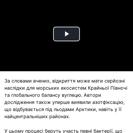
Play
Video
За словами вчених, відкриття може мати серйозні
наслідки для морських екосистем Крайньої Півночі
та глобального балансу вуглецю. Автори
дослідження також уперше виявили азотфіксацію,
що відбувається під льодами Арктики, навіть у її
найцентральніших районах.
У цьому процесі беруть участь певні бактерії, що