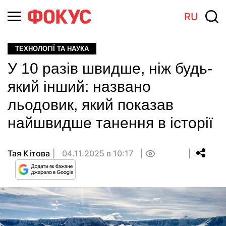
RU
ТЕХНОЛОГІЇ ТА НАУКА
У 10 разів швидше, ніж будь-
який інший: названо
льодовик, який показав
найшвидше танення в історії
Тая Кітова
04.11.2025 в 10:17
0