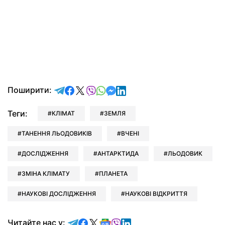
відправити у Telegram
поділитись у Facebook
поділитись у X
відправити у Viber
відправити у Whatsapp
відправити у Messenger
відправити у LinkedIn
Поширити:
Теги:
КЛІМАТ
ЗЕМЛЯ
ТАНЕННЯ ЛЬОДОВИКІВ
ВЧЕНІ
ДОСЛІДЖЕННЯ
АНТАРКТИДА
ЛЬОДОВИК
ЗМІНА КЛІМАТУ
ПЛАНЕТА
НАУКОВІ ДОСЛІДЖЕННЯ
НАУКОВІ ВІДКРИТТЯ
Читайте у Telegram
Читайте у Facebook
Читайте у X
Читайте у Google news
Читайте у Viber
Читайте у LinkedIn
Читайте нас у: