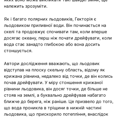
належить зрозуміти.
Як і багато полярних льодовиків, Гекторія є
льодовиком приливної води. Він починається на
скелі та продовжує спочивати там, коли вперше
досягає океану, перш ніж почати дрейфувати, коли
вода стає занадто глибокою або вона досить
стоншується.
Автори дослідження вважають, що льодовик
відступав на плоску скельну область, відому як
крижана рівнина, недалеко від точки, де він колись
почав дрейфувати. У міру стоншення крижаної
рівнини льодовика, він досяг точки, де більше не
стояв на землі, а буквально дрейфував набагато
ближче до берега, ніж раніше. Це призвело до того,
що вода проникла в тріщини в нижній частині
льодовика, що прискорило потепління, внаслідок