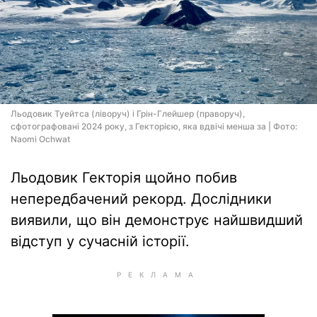
Льодовик Туейтса (ліворуч) і Грін-Глейшер (праворуч),
сфотографовані 2024 року, з Гекторією, яка вдвічі менша за | Фото:
Naomi Ochwat
Льодовик Гекторія щойно побив
непередбачений рекорд. Дослідники
виявили, що він демонструє найшвидший
відступ у сучасній історії.