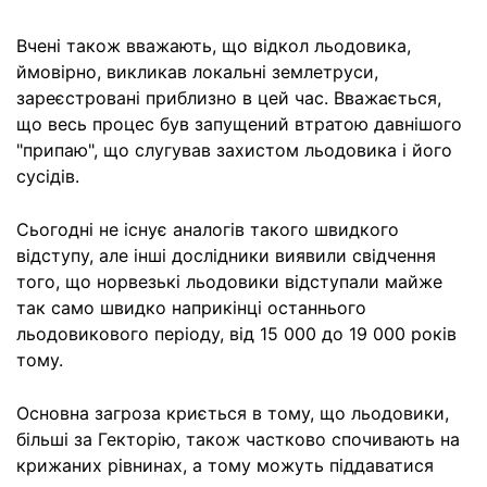
Вчені також вважають, що відкол льодовика,
ймовірно, викликав локальні землетруси,
зареєстровані приблизно в цей час. Вважається,
що весь процес був запущений втратою давнішого
"припаю", що слугував захистом льодовика і його
сусідів.
Сьогодні не існує аналогів такого швидкого
відступу, але інші дослідники виявили свідчення
того, що норвезькі льодовики відступали майже
так само швидко наприкінці останнього
льодовикового періоду, від 15 000 до 19 000 років
тому.
Основна загроза криється в тому, що льодовики,
більші за Гекторію, також частково спочивають на
крижаних рівнинах, а тому можуть піддаватися