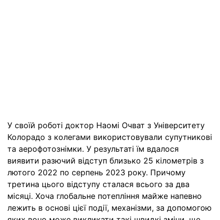
У своїй роботі доктор Наомі Очват з Університету
Колорадо з колегами використовували супутникові
та аерофотознімки. У результаті їм вдалося
виявити разючий відступ близько 25 кілометрів з
лютого 2022 по серпень 2023 року. Причому
третина цього відступу сталася всього за два
місяці. Хоча глобальне потепління майже напевно
лежить в основі цієї події, механізми, за допомогою
яких воно може викликати такі швидкі зміни, ще