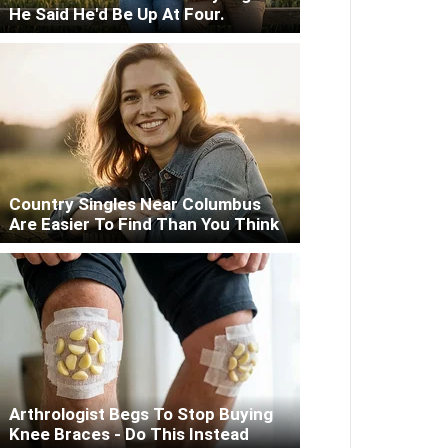
He Said He'd Be Up At Four.
Country Singles Near Columbus
Are Easier To Find Than You Think
Arthrologist Begs To Stop Buying
Knee Braces - Do This Instead