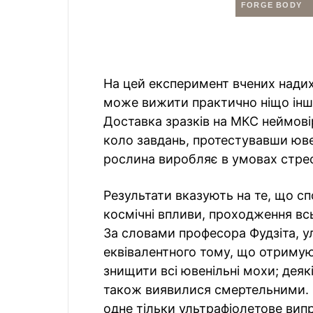
На цей експеримент вчених надих
може вижити практично ніщо інше
Доставка зразків на МКС неймовір
коло завдань, протестувавши ювен
рослина виробляє в умовах стрес
Результати вказують на те, що с
космічні впливи, проходження вс
За словами професора Фудзіта, у
еквівалентного тому, що отримую
знищити всі ювенільні мохи; дея
також виявилися смертельними. 
одне тільки ультрафіолетове вип