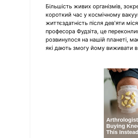
Більшість живих організмів, зокр
короткий час у космічному вакуу
життєздатність після дев'яти міс
професора Фудзіта, це переконли
розвинулося на нашій планеті, ма
які дають змогу йому виживати в