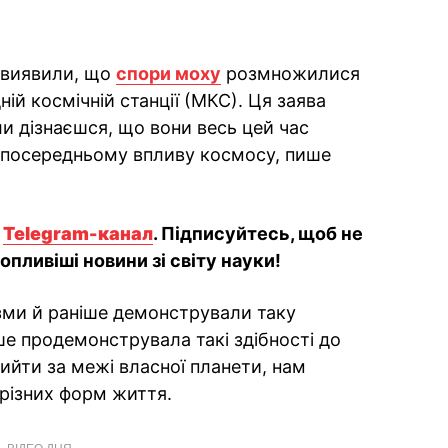
і виявили, що
спори моху
розмножилися
ній космічній станції (МКС). Ця заява
и дізнаєшся, що вони весь цей час
езпосередньому впливу космосу, пише
й
Telegram-канал
. Підписуйтесь, щоб не
пливіші новини зі світу науки!
ізми й раніше демонстрували таку
ше продемонструвала такі здібності до
йти за межі власної планети, нам
 різних форм життя.
ВІДЕО ДНЯ