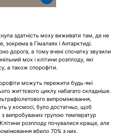
нула здатність моху виживати там, де не
, зокрема в Гімалаях і Антарктиді.
но дорога, а тому вчені спочатку звузили
ільний мох і клітини розплоду, які
у, а також спорофіти.
порофіти можуть пережити будь-які
ього життєвого циклу набагато складніше.
льтрафіолетового випромінювання,
ть у космосі, було достатньо, щоб
кі з випробуваних групою температур
Клітини розплоду почувалися краще, але
ромінювання вбило 70% з них.