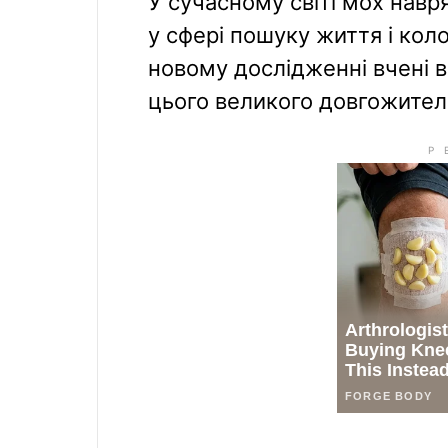
У сучасному світі мох навр
у сфері пошуку життя і коло
новому дослідженні вчені 
цього великого довгожителя 