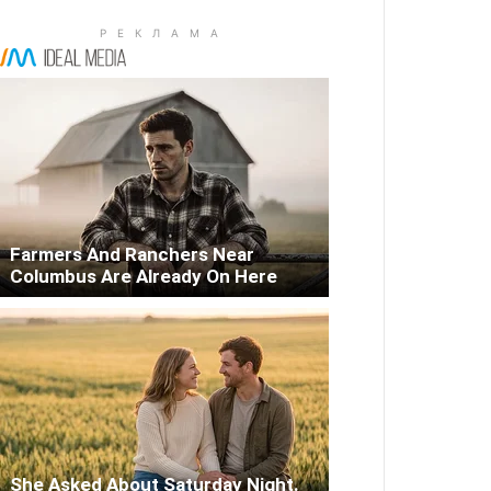
Farmers And Ranchers Near
Columbus Are Already On Here
She Asked About Saturday Night.