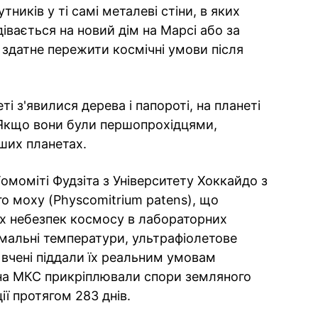
ників у ті самі металеві стіни, в яких
івається на новий дім на Марсі або за
здатне пережити космічні умови після
ті з'явилися дерева і папороті, на планеті
. Якщо вони були першопрохідцями,
нших планетах.
омоміті Фудзіта з Університету Хоккайдо з
о моху (Physcomitrium patens), що
их небезпек космосу в лабораторних
мальні температури, ультрафіолетове
 вчені піддали їх реальним умовам
 на МКС прикріплювали спори земляного
ії протягом 283 днів.