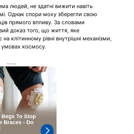
ема людей, не здатні вижити навіть
мі. Однак спори моху зберегли свою
яців прямого впливу. За словами
вий доказ того, що життя, яке
є на клітинному рівні внутрішні механізми,
 умовах космосу.
РЕКЛАМА