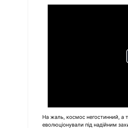
На жаль, космос негостинний, а т
еволюціонували під надійним зах