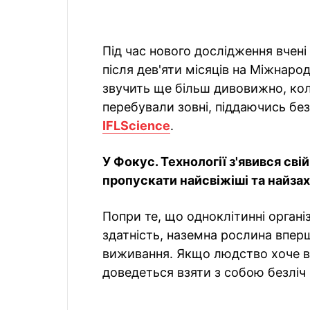
Під час нового дослідження вчен
після дев'яти місяців на Міжнарод
звучить ще більш дивовижно, кол
перебували зовні, піддаючись б
IFLScience
.
У Фокус. Технології з'явився сві
пропускати найсвіжіші та найзахо
Попри те, що одноклітинні орган
здатність, наземна рослина впер
виживання. Якщо людство хоче ви
доведеться взяти з собою безліч