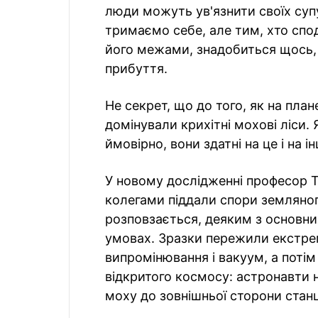
люди можуть ув'язнити своїх супут
тримаємо себе, але тим, хто спод
його межами, знадобиться щось, 
прибуття.
Не секрет, що до того, як на плане
домінували крихітні мохові ліси
ймовірно, вони здатні на це і на і
У новому дослідженні професор Т
колегами піддали спори земляног
розповзається, деяким з основн
умовах. Зразки пережили екстре
випромінювання і вакуум, а потім
відкритого космосу: астронавти
моху до зовнішньої сторони станц