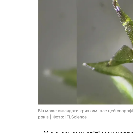
Він може виглядати крихким, але цей спорофіт
років | Фото: IFLScience