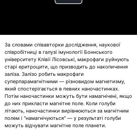
Play
Video
За словами співавторки дослідження, наукової
співробітниці в галузі імунології Боннського
університету Клівії Лісовські, макрофаги руйнують
старі еритроцити, що призводить до накопичення
заліза. Залізо робить макрофаги
суперпарамагнітними — різновидом магнетизму,
який спостерігається в певних наночастинках.
Потім наночастинки можуть бути намагнічені, якщо
до них прикласти магнітне поле. Коли голуби
літають, наночастинки вирівнюються за магнітним
полем і "намагнічуються" — у результаті голуби
можуть відчувати магнітне поле планети.