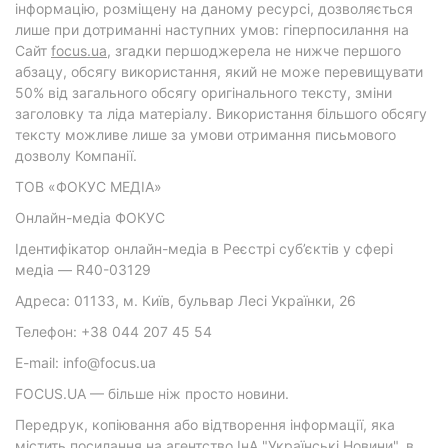
інформацію, розміщену на даному ресурсі, дозволяється
лише при дотриманні наступних умов: гіперпосилання на
Cайт
focus.ua
, згадки першоджерела не нижче першого
абзацу, обсягу використання, який не може перевищувати
50% від загального обсягу оригінального тексту, зміни
заголовку та ліда матеріалу. Використання більшого обсягу
тексту можливе лише за умови отримання письмового
дозволу Компанії.
ТОВ «ФОКУС МЕДІА»
Онлайн-медіа ФОКУС
Ідентифікатор онлайн-медіа в Реєстрі суб’єктів у сфері
медіа — R40-03129
Адреса: 01133, м. Київ, бульвар Лесі Українки, 26
Телефон: +38 044 207 45 54
E-mail: info@focus.ua
FOCUS.UA — більше ніж просто новини.
Передрук, копіювання або відтворення інформації, яка
містить посилання на агентство ІнА "Українські Новини", в