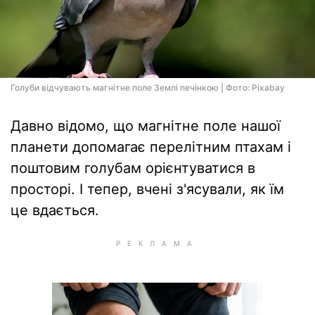
Голуби відчувають магнітне поле Землі печінкою | Фото: Pixabay
Давно відомо, що магнітне поле нашої
планети допомагає перелітним птахам і
поштовим голубам орієнтуватися в
просторі. І тепер, вчені з'ясували, як їм
це вдається.