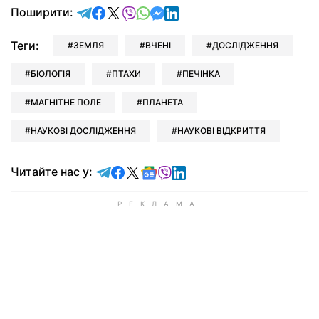
відправити у Telegram
поділитись у Facebook
поділитись у X
відправити у Viber
відправити у Whatsapp
відправити у Messenger
відправити у LinkedIn
Поширити:
Теги:
ЗЕМЛЯ
ВЧЕНІ
ДОСЛІДЖЕННЯ
БІОЛОГІЯ
ПТАХИ
ПЕЧІНКА
МАГНІТНЕ ПОЛЕ
ПЛАНЕТА
НАУКОВІ ДОСЛІДЖЕННЯ
НАУКОВІ ВІДКРИТТЯ
Читайте у Telegram
Читайте у Facebook
Читайте у X
Читайте у Google news
Читайте у Viber
Читайте у LinkedIn
Читайте нас у: