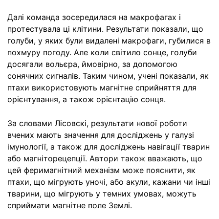
Далі команда зосередилася на макрофагах і
протестувала ці клітини. Результати показали, що
голуби, у яких були видалені макрофаги, губилися в
похмуру погоду. Але коли світило сонце, голуби
досягали вольєра, ймовірно, за допомогою
сонячних сигналів. Таким чином, учені показали, як
птахи використовують магнітне сприйняття для
орієнтування, а також орієнтацію сонця.
За словами Лісовскі, результати нової роботи
вчених мають значення для досліджень у галузі
імунології, а також для досліджень навігації тварин
або магніторецепції. Автори також вважають, що
цей феримагнітний механізм може пояснити, як
птахи, що мігрують уночі, або акули, кажани чи інші
тварини, що мігрують у темних умовах, можуть
сприймати магнітне поле Землі.