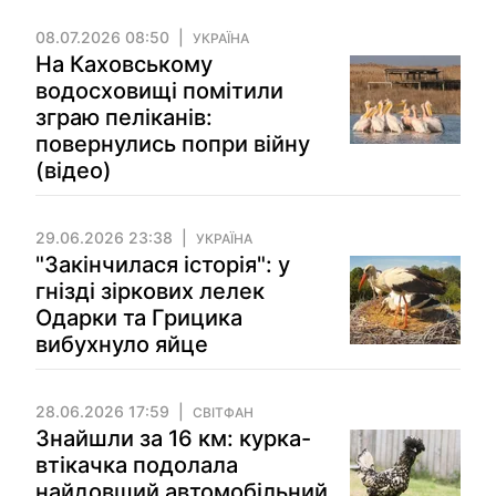
08.07.2026 08:50
УКРАЇНА
На Каховському
водосховищі помітили
зграю пеліканів:
повернулись попри війну
(відео)
29.06.2026 23:38
УКРАЇНА
"Закінчилася історія": у
гнізді зіркових лелек
Одарки та Грицика
вибухнуло яйце
28.06.2026 17:59
СВІТФАН
Знайшли за 16 км: курка-
втікачка подолала
найдовший автомобільний