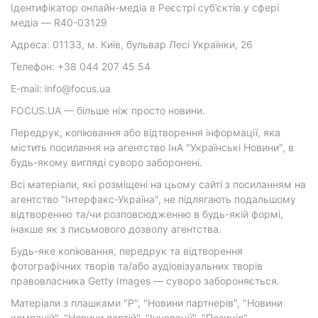
Ідентифікатор онлайн-медіа в Реєстрі суб’єктів у сфері
медіа — R40-03129
Адреса: 01133, м. Київ, бульвар Лесі Українки, 26
Телефон: +38 044 207 45 54
E-mail: info@focus.ua
FOCUS.UA — більше ніж просто новини.
Передрук, копіювання або відтворення інформації, яка
містить посилання на агентство ІнА "Українські Новини", в
будь-якому вигляді суворо заборонені.
Всі матеріали, які розміщені на цьому сайті з посиланням на
агентство "Інтерфакс-Україна", не підлягають подальшому
відтворенню та/чи розповсюдженню в будь-якій формі,
інакше як з письмового дозволу агентства.
Будь-яке копіювання, передрук та відтворення
фотографічних творів та/або аудіовізуальних творів
правовласника Getty Images — суворо забороняється.
Матеріали з плашками "Р", "Новини партнерів", "Новини
компаній", "Новини партій", "Інновації", "Позиція",