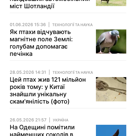
міст Шотландії
01.06.2026 15:36
ТЕХНОЛОГІЇ ТА НАУКА
Як птахи відчувають
магнітне поле Землі:
голубам допомагає
печінка
28.05.2026 14:31
ТЕХНОЛОГІЇ ТА НАУКА
Цей птах жив 121 мільйон
років тому: у Китаї
знайшли унікальну
скам'янілість (фото)
26.05.2026 21:57
УКРАЇНА
На Одещині помітили
найменших соколів в