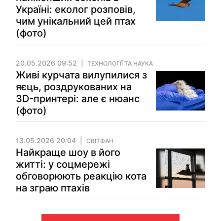
Україні: еколог розповів,
чим унікальний цей птах
(фото)
20.05.2026 09:52
ТЕХНОЛОГІЇ ТА НАУКА
Живі курчата вилупилися з
яєць, роздрукованих на
3D-принтері: але є нюанс
(фото)
13.05.2026 20:04
СВІТФАН
Найкраще шоу в його
житті: у соцмережі
обговорюють реакцію кота
на зграю птахів