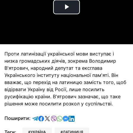
Play
Video
Проти латинізації української мови виступає і
низка громадських діячів, зокрема Володимир
В'ятрович, народний депутат та ексглава
Українського інституту національної пам'яті. Він
вважає, що перехід на латиницю замість того, щоб
відірвати Україну від Росії, лише посилить
русифікацію країни. В'ятрович зазначає, що таке
рішення може посилити розкол у суспільстві.
відправити у Telegram
поділитись у Facebook
поділитись у X
відправити у Viber
відправити у Whatsapp
відправити у Messenger
відправити у LinkedIn
Поширити:
Теги:
УКРАЇНА
ЛАТИНИЦЯ