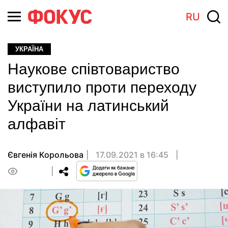
RU
УКРАЇНА
Наукове співтовариство
виступило проти переходу
України на латинський
алфавіт
Євгенія Корольова
17.09.2021 в 16:45
0