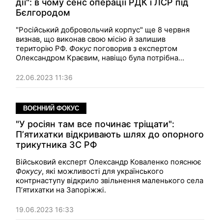
дії": в чому сенс операції РДК і ЛСР під
Бєлгородом
"Російський добровольчий корпус" ще 8 червня
визнав, що виконав свою місію й залишив
територію РФ.
Фокус
поговорив з експертом
Олександром Краєвим, навіщо була потрібна
операція в Бєлгородській області, що Україна
отримала в результаті цього та чого тепер боїться
22.06.2023 11:36
Росія.
ВОЄННИЙ ФОКУС
"У росіян там все починає тріщати":
Пʼятихатки відкривають шлях до опорного
трикутника ЗС РФ
Військовий експерт Олександр Коваленко пояснює
Фокусу
, які можливості для українського
контрнаступу відкрило звільнення маленького села
Пʼятихатки на Запоріжжі.
19.06.2023 16:33