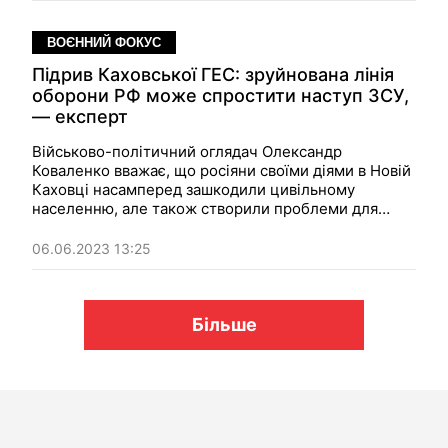
поговорив про це з фахівцем геоінформаційних
систем Сергієм Гапоном.
ВОЄННИЙ ФОКУС
Підрив Каховської ГЕС: зруйнована лінія
оборони РФ може спростити наступ ЗСУ,
— експерт
Військово-політичний оглядач Олександр
Коваленко вважає, що росіяни своїми діями в Новій
Каховці насамперед зашкодили цивільному
населенню, але також створили проблеми для
себе. Рівень води так чи інакше впаде, і зруйнована
російська лінія оборони спростить
06.06.2023 13:25
контрнаступальні дії.
Більше