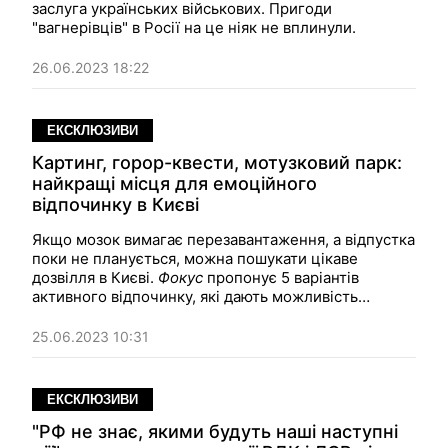
заслуга українських військових. Пригоди
"вагнерівців" в Росії на це ніяк не вплинули.
26.06.2023 18:22
ЕКСКЛЮЗИВИ
Картинг, горор-квести, мотузковий парк:
найкращі місця для емоційного
відпочинку в Києві
Якщо мозок вимагає перезавантаження, а відпустка
поки не планується, можна пошукати цікаве
дозвілля в Києві.
Фокус
пропонує 5 варіантів
активного відпочинку, які дають можливість
провести час з родиною або друзями, отримати
нові враження, а також перевірити себе в
25.06.2023 10:31
екстремальних умовах.
ЕКСКЛЮЗИВИ
"РФ не знає, якими будуть наші наступні