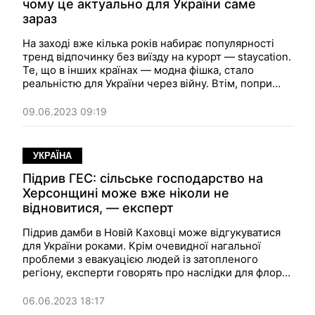
чому це актуально для України саме
зараз
На заході вже кілька років набирає популярності
тренд відпочинку без виїзду на курорт — staycation.
Те, що в інших країнах — модна фішка, стало
реальністю для України через війну. Втім, попри
вибухи, постійну небезпеку та щоденні трагедії
українці не втратили здатність відпочивати й
09.06.2023 09:19
насолоджуватись життям.
УКРАЇНА
Підрив ГЕС: сільське господарство на
Херсонщині може вже ніколи не
відновитися, — експерт
Підрив дамби в Новій Каховці може відгукуватися
для України роками. Крім очевидної нагальної
проблеми з евакуацією людей із затопленого
регіону, експерти говорять про наслідки для флори
та фауни, загрози для Запорізької АЕС, відсутність
води для промисловості в сусідніх областях і
06.06.2023 18:17
зруйнований агросектор Херсонщини.
Фокус