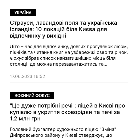
УКРАЇНА
Страуси, лавандові поля та українська
Ісландія: 10 локацій біля Києва для
відпочинку у вихідні
Літо – час для відпочинку, довгих прогулянок лісом,
пікніків та читання книг на узбережжі озер та річок.
Фокус
зібрав список найзатишніших місць біля
столиці, де можна перезавантажитись та
повноцінно відпочити протягом одного дня.
17.06.2023 16:52
ВОЄННИЙ ФОКУС
"Це дуже потрібні речі": ліцей в Києві про
купівлю в укриття сковорідки та печі за
1,2 млн грн
Головний бухгалтер художнього ліцею "Зміна"
Дніпровського району у Києві стверджує, що