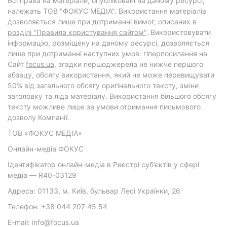
Всі права на матеріали, опубліковані на даному ресурсі,
належать ТОВ "ФОКУС МЕДІА". Використання матеріалів
дозволяється лише при дотриманні вимог, описаних в
розділі "Правила користування сайтом"
. Використовувати
інформацію, розміщену на даному ресурсі, дозволяється
лише при дотриманні наступних умов: гіперпосилання на
Cайт
focus.ua
, згадки першоджерела не нижче першого
абзацу, обсягу використання, який не може перевищувати
50% від загального обсягу оригінального тексту, зміни
заголовку та ліда матеріалу. Використання більшого обсягу
тексту можливе лише за умови отримання письмового
дозволу Компанії.
ТОВ «ФОКУС МЕДІА»
Онлайн-медіа ФОКУС
Ідентифікатор онлайн-медіа в Реєстрі суб’єктів у сфері
медіа — R40-03129
Адреса: 01133, м. Київ, бульвар Лесі Українки, 26
Телефон: +38 044 207 45 54
E-mail: info@focus.ua