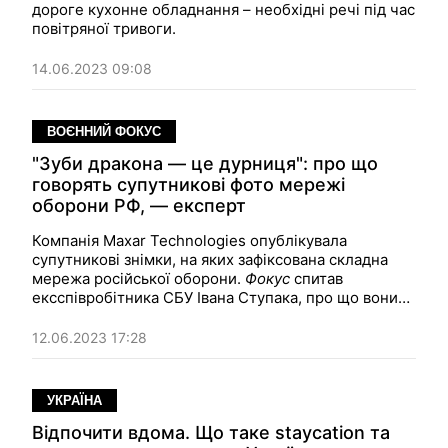
дороге кухонне обладнання – необхідні речі під час
повітряної тривоги.
14.06.2023 09:08
ВОЄННИЙ ФОКУС
"Зуби дракона — це дурниця": про що
говорять супутникові фото мережі
оборони РФ, — експерт
Компанія Maxar Technologies опублікувала
супутникові знімки, на яких зафіксована складна
мережа російської оборони.
Фокус
спитав
ексспівробітника СБУ Івана Ступака, про що вони
свідчать.
12.06.2023 17:28
УКРАЇНА
Відпочити вдома. Що таке staycation та