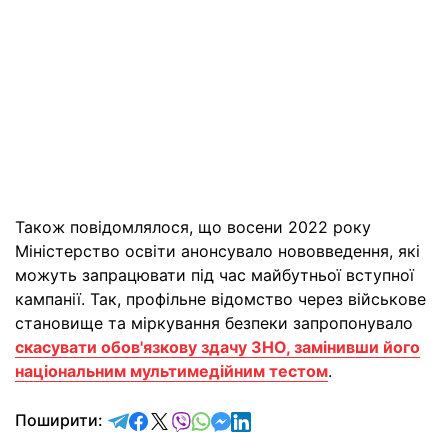
Також повідомлялося, що восени 2022 року
Міністерство освіти анонсувало нововведення, які
можуть запрацювати під час майбутньої вступної
кампанії. Так, профільне відомство через військове
становище та міркування безпеки запропонувало
скасувати обов'язкову здачу ЗНО, замінивши його
національним мультимедійним тестом
.
відправити у Telegram
поділитись у Facebook
поділитись у X
відправити у Viber
відправити у Whatsapp
відправити у Messenger
відправити у LinkedIn
Поширити: