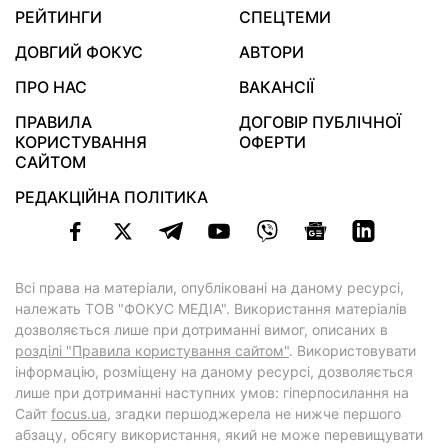
РЕЙТИНГИ
СПЕЦТЕМИ
ДОВГИЙ ФОКУС
АВТОРИ
ПРО НАС
ВАКАНСІЇ
ПРАВИЛА
ДОГОВІР ПУБЛІЧНОЇ
КОРИСТУВАННЯ
ОФЕРТИ
САЙТОМ
РЕДАКЦІЙНА ПОЛІТИКА
Всі права на матеріали, опубліковані на даному ресурсі,
належать ТОВ "ФОКУС МЕДІА". Використання матеріалів
дозволяється лише при дотриманні вимог, описаних в
розділі "Правила користування сайтом"
. Використовувати
інформацію, розміщену на даному ресурсі, дозволяється
лише при дотриманні наступних умов: гіперпосилання на
Cайт
focus.ua
, згадки першоджерела не нижче першого
абзацу, обсягу використання, який не може перевищувати