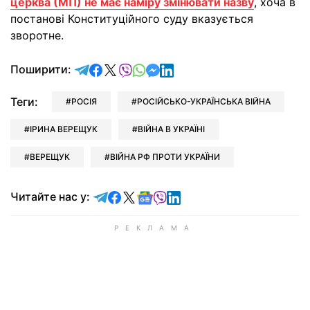
церква (МП) не має наміру змінювати назву
, хоча в
постанові Конституційного суду вказується
зворотне.
відправити у Telegram
поділитись у Facebook
поділитись у X
відправити у Viber
відправити у Whatsapp
відправити у Messenger
відправити у LinkedIn
Поширити:
Теги:
РОСІЯ
РОСІЙСЬКО-УКРАЇНСЬКА ВІЙНА
ІРИНА ВЕРЕЩУК
ВІЙНА В УКРАЇНІ
ВЕРЕЩУК
ВІЙНА РФ ПРОТИ УКРАЇНИ
Читайте у Telegram
Читайте у Facebook
Читайте у X
Читайте у Google news
Читайте у Viber
Читайте у LinkedIn
Читайте нас у: