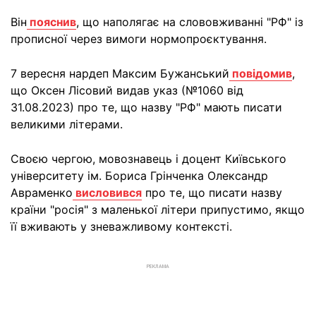
Він
пояснив
, що наполягає на слововживанні "РФ" із
прописної через вимоги нормопроєктування.
7 вересня нардеп Максим Бужанський
повідомив
,
що Оксен Лісовий видав указ (№1060 від
31.08.2023) про те, що назву "РФ" мають писати
великими літерами.
Своєю чергою, мовознавець і доцент Київського
університету ім. Бориса Грінченка Олександр
Авраменко
висловився
про те, що писати назву
країни "росія" з маленької літери припустимо, якщо
її вживають у зневажливому контексті.
РЕКЛАМА