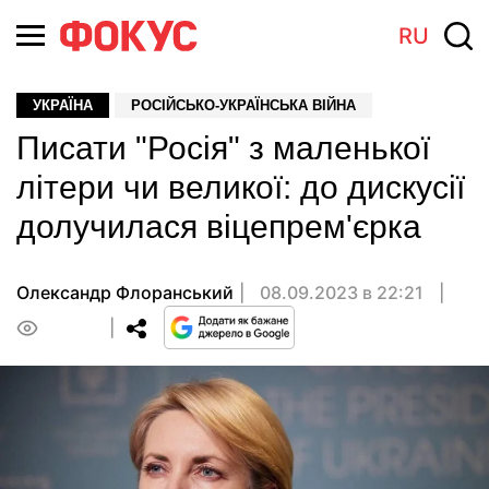
RU
УКРАЇНА
РОСІЙСЬКО-УКРАЇНСЬКА ВІЙНА
Писати "Росія" з маленької
літери чи великої: до дискусії
долучилася віцепрем'єрка
Олександр Флоранський
08.09.2023 в 22:21
0