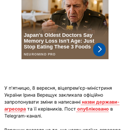
У п'ятницю, 8 вересня, віцепрем'єр-міністриня
України Ірина Верещук закликала офіційно
запропонувати зміни в написанні
назви держави-
агресора
та її керівників. Пост
опубліковано
в
Telegram-каналі.