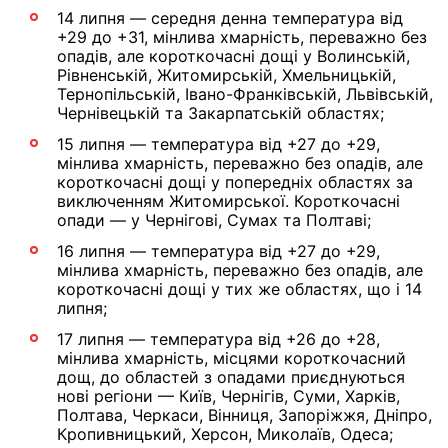
14 липня — середня денна температура від
+29 до +31, мінлива хмарність, переважно без
опадів, але короткочасні дощі у Волинській,
Рівненській, Житомирській, Хмельницькій,
Тернопільській, Івано-Франківській, Львівській,
Чернівецькій та Закарпатській областях;
15 липня — температура від +27 до +29,
мінлива хмарність, переважно без опадів, але
короткочасні дощі у попередніх областях за
виключенням Житомирської. Короткочасні
опади — у Чернігові, Сумах та Полтаві;
16 липня — температура від +27 до +29,
мінлива хмарність, переважно без опадів, але
короткочасні дощі у тих же областях, що і 14
липня;
17 липня — температура від +26 до +28,
мінлива хмарність, місцями короткочасний
дощ, до областей з опадами приєднуються
нові регіони — Київ, Чернігів, Суми, Харків,
Полтава, Черкаси, Вінниця, Запоріжжя, Дніпро,
Кропивницький, Херсон, Миколаїв, Одеса;