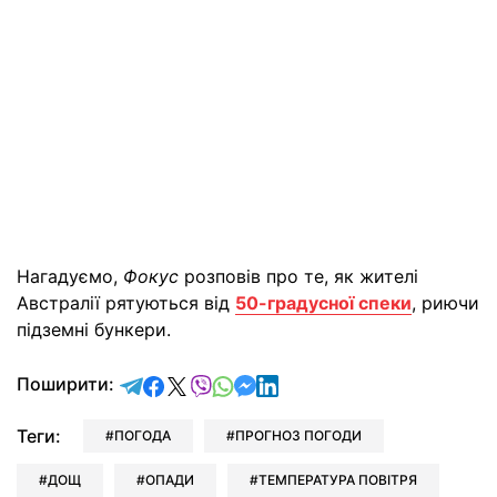
Нагадуємо,
Фокус
розповів про те, як жителі
Австралії рятуються від
50-градусної спеки
, риючи
підземні бункери.
відправити у Telegram
поділитись у Facebook
поділитись у X
відправити у Viber
відправити у Whatsapp
відправити у Messenger
відправити у LinkedIn
Поширити:
Теги:
ПОГОДА
ПРОГНОЗ ПОГОДИ
ДОЩ
ОПАДИ
ТЕМПЕРАТУРА ПОВІТРЯ