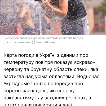
В середині липня в Україні пануватиме спекотна погода
(ілюстративне фото) | Фото: 24 Канал
Карта погоди в Україні з даними про
температуру повітря показує яскраво-
червону та брунатну область спеки, яка
застигла над усіма областями. Водночас
Укргідрометцентр попередив про
короткочасні дощі, які спершу
накрапатимуть у західних регіонах, а
потім опади поширяться далі.